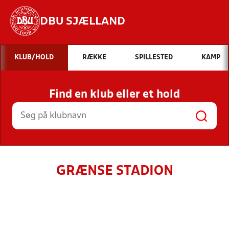
DBU SJÆLLAND
Hvad vil du søge efter?
KLUB/HOLD
RÆKKE
SPILLESTED
KAMP
INDHOLD OG NYHEDER
Find en klub eller et hold
STILLINGER, RESULTATER, KLUBBER OG
HOLD
GRÆNSE STADION