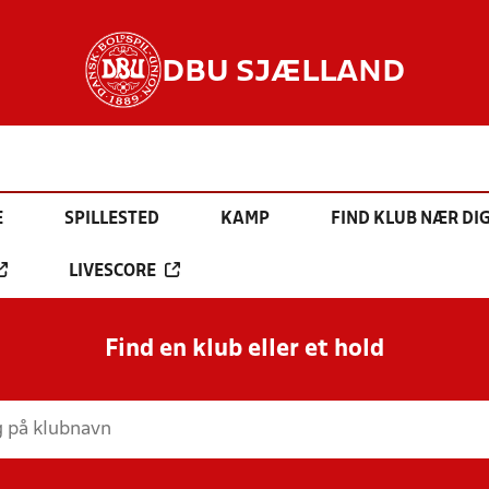
DBU SJÆLLAND
E
SPILLESTED
KAMP
FIND KLUB NÆR DI
LIVESCORE
Find en klub eller et hold