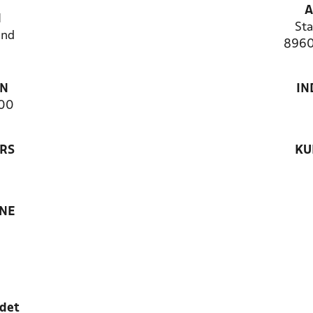
A
N
Sta
and
8960
ON
IN
00
RS
KU
ANE
edet