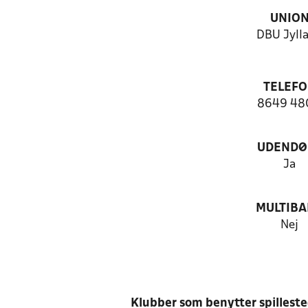
UNIO
DBU Jyll
TELEF
8649 48
UDENDØ
Ja
MULTIB
Nej
Klubber som benytter spillest