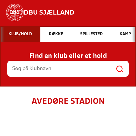
DBU SJÆLLAND
Hvad vil du søge efter?
KLUB/HOLD
RÆKKE
SPILLESTED
KAMP
INDHOLD OG NYHEDER
Find en klub eller et hold
STILLINGER, RESULTATER, KLUBBER OG
HOLD
AVEDØRE STADION