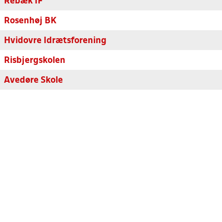
Rebæk IF
Rosenhøj BK
Hvidovre Idrætsforening
Risbjergskolen
Avedøre Skole