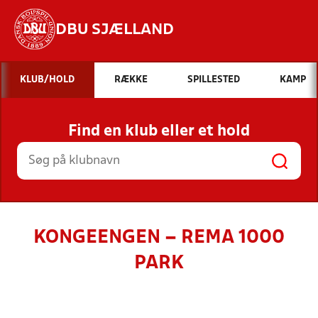
DBU SJÆLLAND
Hvad vil du søge efter?
KLUB/HOLD
RÆKKE
SPILLESTED
KAMP
INDHOLD OG NYHEDER
Find en klub eller et hold
STILLINGER, RESULTATER, KLUBBER OG
HOLD
KONGEENGEN – REMA 1000
PARK