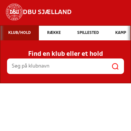
DBU SJÆLLAND
Hvad vil du søge efter?
KLUB/HOLD
RÆKKE
SPILLESTED
KAMP
INDHOLD OG NYHEDER
Find en klub eller et hold
STILLINGER, RESULTATER, KLUBBER OG
HOLD