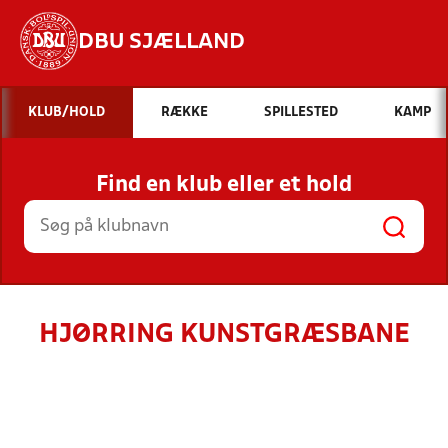
DBU SJÆLLAND
Hvad vil du søge efter?
KLUB/HOLD
RÆKKE
SPILLESTED
KAMP
INDHOLD OG NYHEDER
Find en klub eller et hold
STILLINGER, RESULTATER, KLUBBER OG
HOLD
HJØRRING KUNSTGRÆSBANE