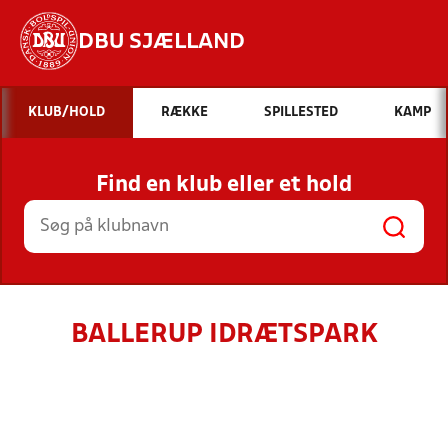
DBU SJÆLLAND
Hvad vil du søge efter?
KLUB/HOLD
RÆKKE
SPILLESTED
KAMP
INDHOLD OG NYHEDER
Find en klub eller et hold
STILLINGER, RESULTATER, KLUBBER OG
HOLD
BALLERUP IDRÆTSPARK