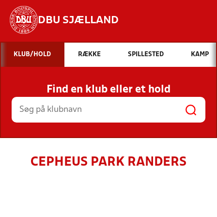
DBU SJÆLLAND
Hvad vil du søge efter?
KLUB/HOLD
RÆKKE
SPILLESTED
KAMP
INDHOLD OG NYHEDER
Find en klub eller et hold
STILLINGER, RESULTATER, KLUBBER OG
HOLD
CEPHEUS PARK RANDERS