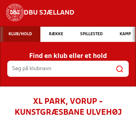
DBU SJÆLLAND
Hvad vil du søge efter?
KLUB/HOLD
RÆKKE
SPILLESTED
KAMP
INDHOLD OG NYHEDER
Find en klub eller et hold
STILLINGER, RESULTATER, KLUBBER OG
HOLD
XL PARK, VORUP -
KUNSTGRÆSBANE ULVEHØJ