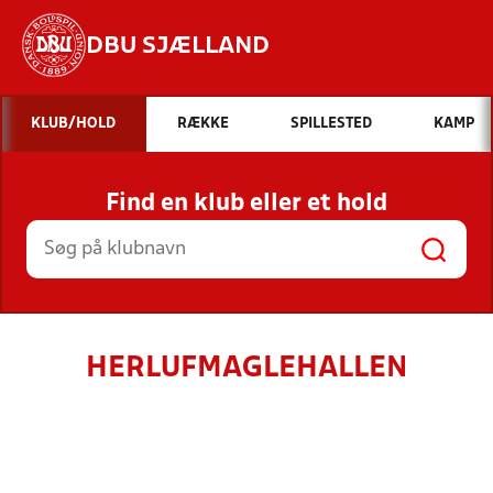
DBU SJÆLLAND
Hvad vil du søge efter?
KLUB/HOLD
RÆKKE
SPILLESTED
KAMP
INDHOLD OG NYHEDER
Find en klub eller et hold
STILLINGER, RESULTATER, KLUBBER OG
HOLD
HERLUFMAGLEHALLEN