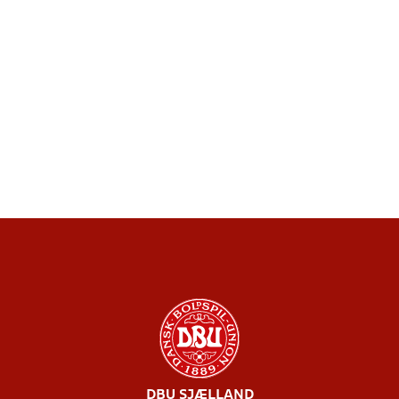
DBU SJÆLLAND