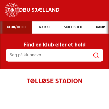
DBU SJÆLLAND
Hvad vil du søge efter?
KLUB/HOLD
RÆKKE
SPILLESTED
KAMP
INDHOLD OG NYHEDER
Find en klub eller et hold
STILLINGER, RESULTATER, KLUBBER OG
HOLD
TØLLØSE STADION