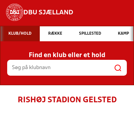
DBU SJÆLLAND
Hvad vil du søge efter?
KLUB/HOLD
RÆKKE
SPILLESTED
KAMP
INDHOLD OG NYHEDER
Find en klub eller et hold
STILLINGER, RESULTATER, KLUBBER OG
HOLD
RISHØJ STADION GELSTED