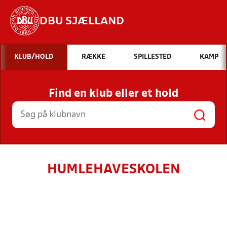
DBU SJÆLLAND
Hvad vil du søge efter?
KLUB/HOLD
RÆKKE
SPILLESTED
KAMP
INDHOLD OG NYHEDER
Find en klub eller et hold
STILLINGER, RESULTATER, KLUBBER OG
HOLD
HUMLEHAVESKOLEN