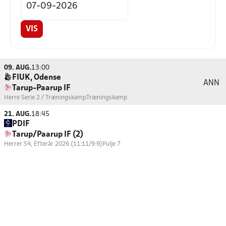
VIS
09. AUG.
13:00
FIUK, Odense
ANN
Tarup-Paarup IF
Herre Serie 2 / Træningskamp
Træningskamp
21. AUG.
18:45
PDIF
Tarup/Paarup IF (2)
Herrer S4, Efterår 2026 (11:11/9:9)
Pulje 7