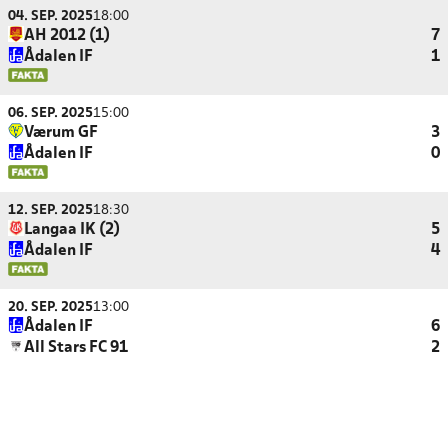
04. SEP. 2025
18:00
AH 2012 (1)
7
Ådalen IF
1
06. SEP. 2025
15:00
Værum GF
3
Ådalen IF
0
12. SEP. 2025
18:30
Langaa IK (2)
5
Ådalen IF
4
20. SEP. 2025
13:00
Ådalen IF
6
All Stars FC 91
2