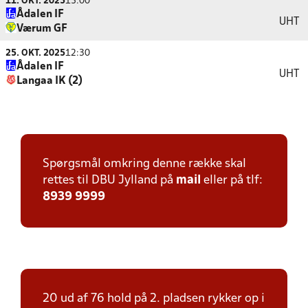
11. OKT. 2025
15:00
Ådalen IF
UHT
Værum GF
25. OKT. 2025
12:30
Ådalen IF
UHT
Langaa IK (2)
Spørgsmål omkring denne række skal
rettes til DBU Jylland på
mail
eller på tlf:
8939 9999
20 ud af 76 hold på 2. pladsen rykker op i