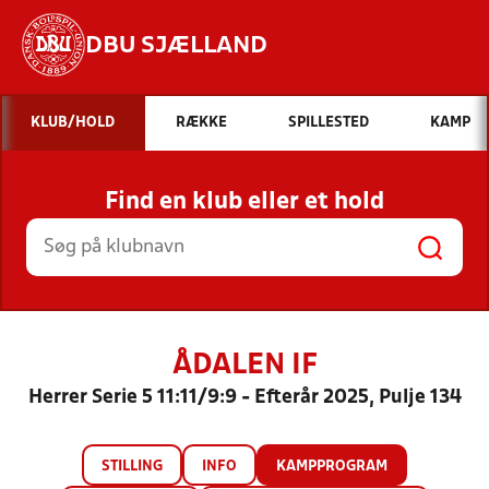
DBU SJÆLLAND
Hvad vil du søge efter?
KLUB/HOLD
RÆKKE
SPILLESTED
KAMP
INDHOLD OG NYHEDER
Find en klub eller et hold
STILLINGER, RESULTATER, KLUBBER OG
HOLD
ÅDALEN IF
Herrer Serie 5 11:11/9:9 - Efterår 2025, Pulje 134
STILLING
INFO
KAMPPROGRAM