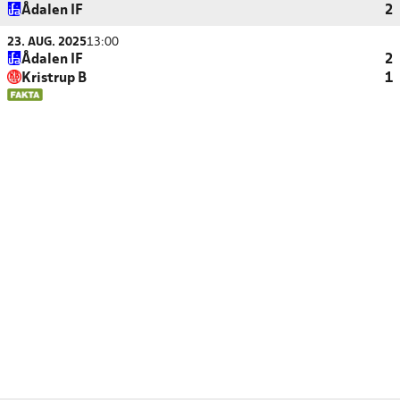
Ådalen IF
2
23. AUG. 2025
13:00
Ådalen IF
2
Kristrup B
1