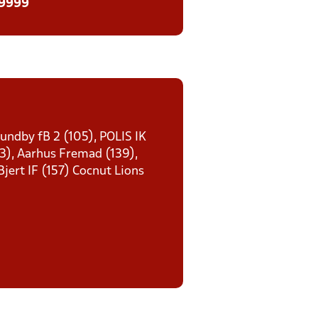
 9999
sundby fB 2 (105), POLIS IK
23), Aarhus Fremad (139),
jert IF (157) Cocnut Lions