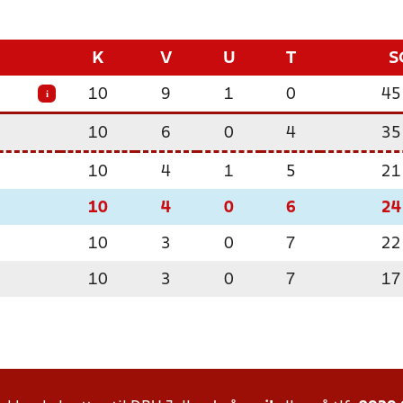
K
V
U
T
S
10
9
1
0
45
i
10
6
0
4
35
10
4
1
5
21
10
4
0
6
24
10
3
0
7
22
10
3
0
7
17