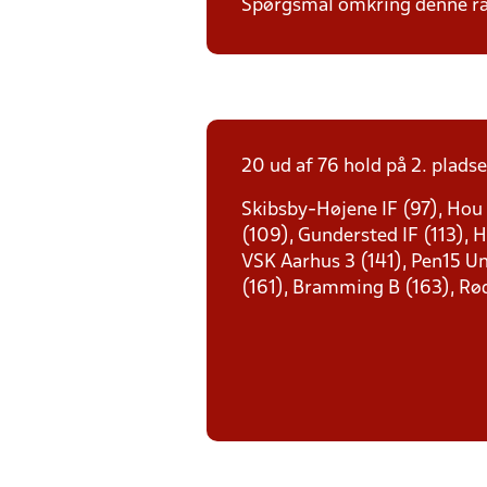
Spørgsmål omkring denne ræk
20 ud af 76 hold på 2. pladse
Skibsby-Højene IF (97), Hou 
(109), Gundersted IF (113), 
VSK Aarhus 3 (141), Pen15 Un
(161), Bramming B (163), Rød