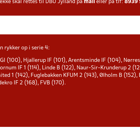
ke skal rettes til DBU Jylland på
mail
eller på tlf:
8939
n rykker op i serie 4:
GI (100), Hjallerup IF (101), Arentsminde IF (104), Nørre
Hornum IF 1 (114), Linde B (122), Naur-Sir-Krunderup 2 (1
ited 1 (142), Fuglebakken KFUM 2 (143), Ølholm B (152), B
ekro IF 2 (168), FVB (170).