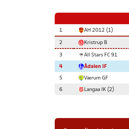
1
AH 2012 (1)
2
Kristrup B
3
All Stars FC 91
4
Ådalen IF
5
Værum GF
6
Langaa IK (2)