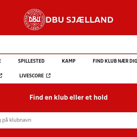
DBU SJÆLLAND
E
SPILLESTED
KAMP
FIND KLUB NÆR DI
LIVESCORE
Find en klub eller et hold