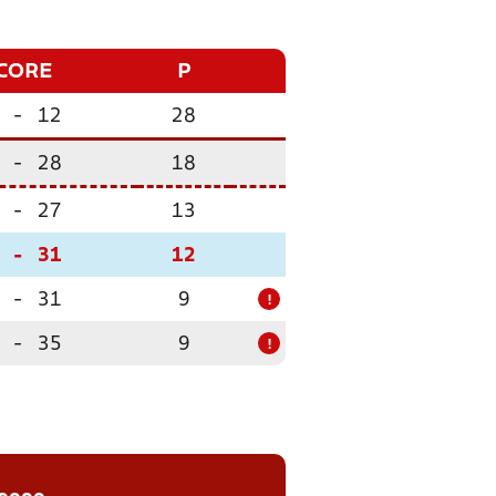
CORE
P
-
12
28
-
28
18
-
27
13
-
31
12
-
31
9
!
-
35
9
!