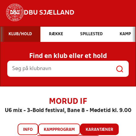
DBU SJÆLLAND
Hvad vil du søge efter?
KLUB/HOLD
RÆKKE
SPILLESTED
KAMP
INDHOLD OG NYHEDER
Find en klub eller et hold
STILLINGER, RESULTATER, KLUBBER OG
HOLD
MORUD IF
U6 mix - 3-Bold festival, Bane 8 - Mødetid kl. 9.00
INFO
KAMPPROGRAM
KARANTÆNER