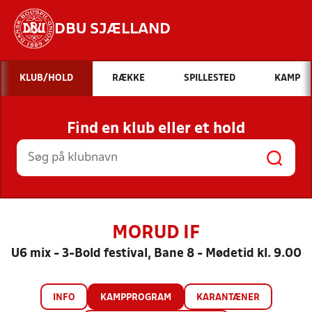
DBU SJÆLLAND
Hvad vil du søge efter?
KLUB/HOLD
RÆKKE
SPILLESTED
KAMP
INDHOLD OG NYHEDER
Find en klub eller et hold
STILLINGER, RESULTATER, KLUBBER OG
HOLD
MORUD IF
U6 mix - 3-Bold festival, Bane 8 - Mødetid kl. 9.00
INFO
KAMPPROGRAM
KARANTÆNER