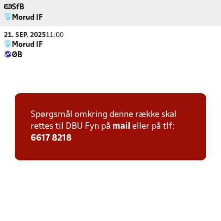
SfB
Morud IF
21. SEP. 2025
11:00
Morud IF
ØB
Spørgsmål omkring denne række skal
rettes til DBU Fyn på
mail
eller på tlf:
6617 8218