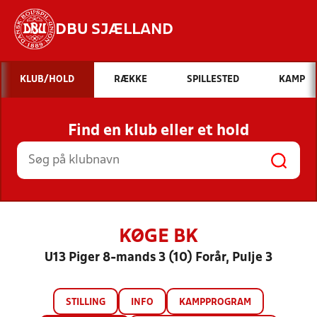
DBU SJÆLLAND
Hvad vil du søge efter?
KLUB/HOLD
RÆKKE
SPILLESTED
KAMP
INDHOLD OG NYHEDER
Find en klub eller et hold
STILLINGER, RESULTATER, KLUBBER OG
HOLD
KØGE BK
U13 Piger 8-mands 3 (10) Forår, Pulje 3
STILLING
INFO
KAMPPROGRAM