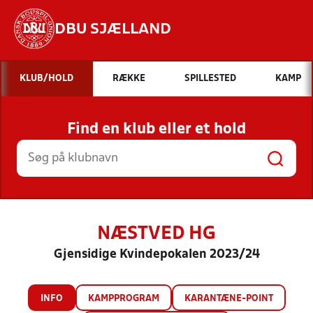
DBU SJÆLLAND
Hvad vil du søge efter?
KLUB/HOLD
RÆKKE
SPILLESTED
KAMP
INDHOLD OG NYHEDER
Find en klub eller et hold
STILLINGER, RESULTATER, KLUBBER OG
HOLD
NÆSTVED HG
Gjensidige Kvindepokalen 2023/24
INFO
KAMPPROGRAM
KARANTÆNE-POINT