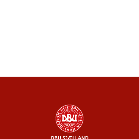
DBU SJÆLLAND