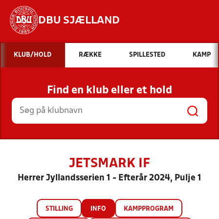
DBU SJÆLLAND
Hvad vil du søge efter?
KLUB/HOLD
RÆKKE
SPILLESTED
KAMP
INDHOLD OG NYHEDER
Find en klub eller et hold
STILLINGER, RESULTATER, KLUBBER OG
HOLD
JETSMARK IF
Herrer Jyllandsserien 1 - Efterår 2024, Pulje 1
STILLING
INFO
KAMPPROGRAM