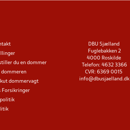
ntakt
DBU Sjælland
Fuglebakken 2
llinger
4000 Roskilde
stiller du en dommer
Telefon: 4632 3366
d dommeren
CVR: 6369 0015
info@dbusjaelland.dk
Akut dommervagt
 Forsikringer
politik
itik