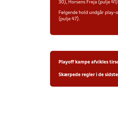
30), Horsens Freja (pulje 41)
Følgende hold undgår play-off
(pulje 47).
Playoff kampe afvikles tir
Skærpede regler i de sidst