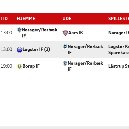
TID
HJEMME
UDE
SPILLEST
Nørager/Rørbæk
13:00
Aars IK
Nørager I
IF
Nørager/Rørbæk
Løgstør 
13:00
Løgstør IF (2)
IF
Sparekas
Nørager/Rørbæk
19:00
Borup IF
Låstrup S
IF