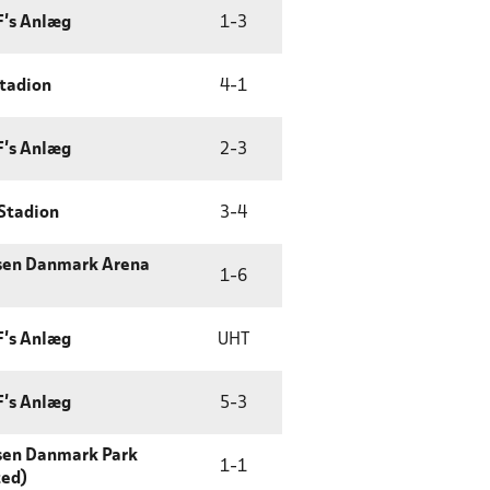
F's Anlæg
1
-
3
tadion
4
-
1
F's Anlæg
2
-
3
Stadion
3
-
4
sen Danmark Arena
1
-
6
F's Anlæg
UHT
F's Anlæg
5
-
3
sen Danmark Park
1
-
1
ted)