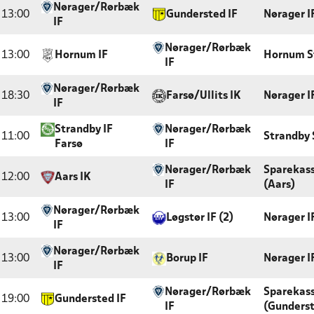
Nørager/Rørbæk
13:00
Gundersted IF
Nørager I
IF
Nørager/Rørbæk
13:00
Hornum IF
Hornum S
IF
Nørager/Rørbæk
18:30
Farsø/Ullits IK
Nørager I
IF
Strandby IF
Nørager/Rørbæk
11:00
Strandby 
Farsø
IF
Nørager/Rørbæk
Sparekas
12:00
Aars IK
IF
(Aars)
Nørager/Rørbæk
13:00
Løgstør IF (2)
Nørager I
IF
Nørager/Rørbæk
13:00
Borup IF
Nørager I
IF
Nørager/Rørbæk
Sparekas
19:00
Gundersted IF
IF
(Gunders