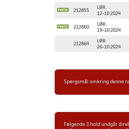
LØR.
212855
12-10 2024
LØR.
212860
19-10 2024
LØR.
212864
26-10 2024
Spørgsmål omkring denne ræk
Følgende 3 hold undgår direk