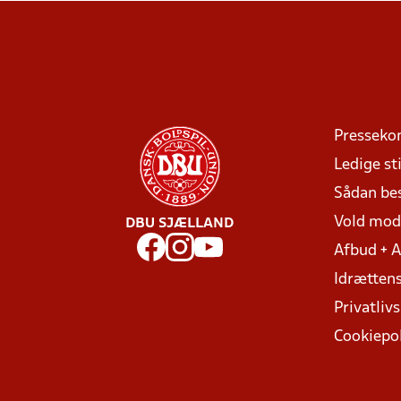
Presseko
Ledige sti
Sådan be
Vold mo
DBU SJÆLLAND
Afbud + 
Idrættens
Privatlivs
Cookiepol