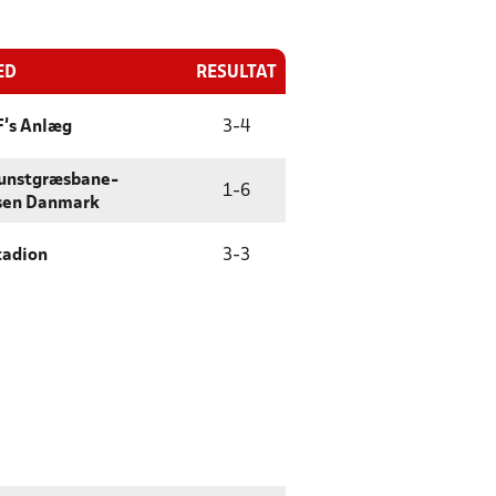
ED
RESULTAT
F's Anlæg
3
-
4
Kunstgræsbane-
1
-
6
sen Danmark
tadion
3
-
3