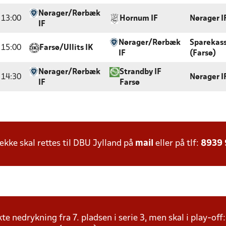
Nørager/Rørbæk
13:00
Hornum IF
Nørager I
IF
Nørager/Rørbæk
Sparekas
15:00
Farsø/Ullits IK
IF
(Farsø)
Nørager/Rørbæk
Strandby IF
14:30
Nørager I
IF
Farsø
ke skal rettes til DBU Jylland på
mail
eller på tlf:
8939
te nedrykning fra 7. pladsen i serie 3, men skal i play-of