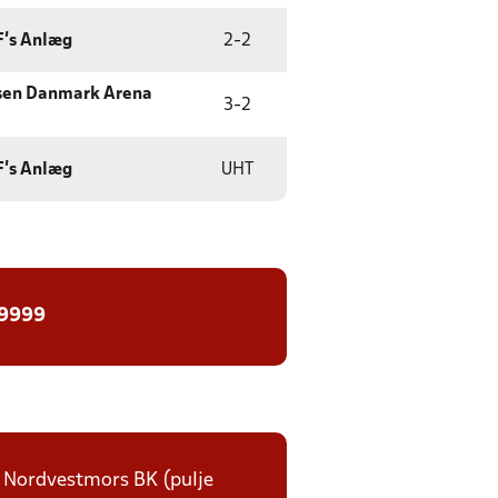
F's Anlæg
2
-
2
sen Danmark Arena
3
-
2
F's Anlæg
UHT
 9999
f: Nordvestmors BK (pulje