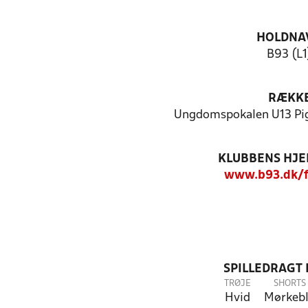
HOLDNA
B93 (L1
RÆKK
Ungdomspokalen U13 Pig
KLUBBENS HJ
www.b93.dk/f
SPILLEDRAGT
TRØJE
SHORTS
Hvid
Mørkeb