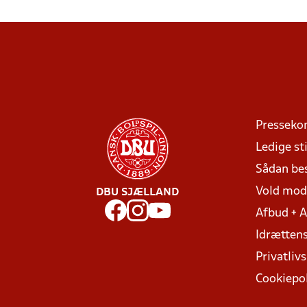
Presseko
Ledige sti
Sådan be
Vold mo
DBU SJÆLLAND
Afbud + 
Idrættens
Privatlivs
Cookiepol