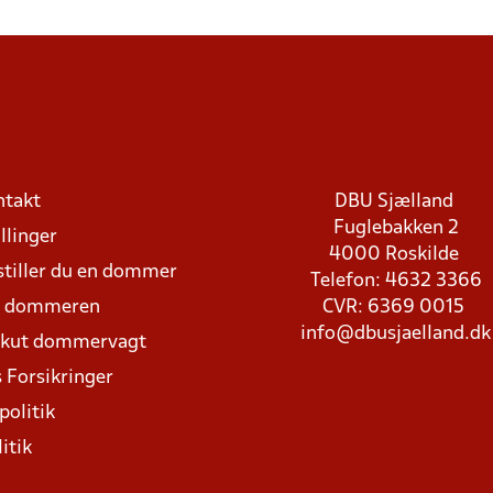
ntakt
DBU Sjælland
Fuglebakken 2
llinger
4000 Roskilde
stiller du en dommer
Telefon: 4632 3366
d dommeren
CVR: 6369 0015
info@dbusjaelland.dk
Akut dommervagt
 Forsikringer
politik
itik