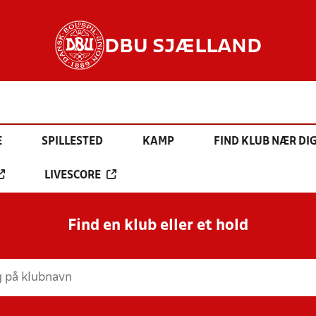
DBU SJÆLLAND
E
SPILLESTED
KAMP
FIND KLUB NÆR DI
LIVESCORE
Find en klub eller et hold