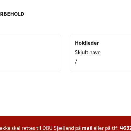
ORBEHOLD
Holdleder
Skjult navn
/
ke skal rettes til DBU Sjælland på
mail
eller på tlf:
463