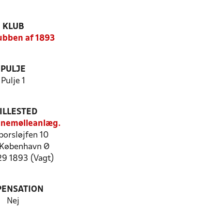
KLUB
ubben af 1893
PULJE
Pulje 1
ILLESTED
anemølleanlæg.
porsløjfen 10
København Ø
29 1893 (Vagt)
PENSATION
Nej