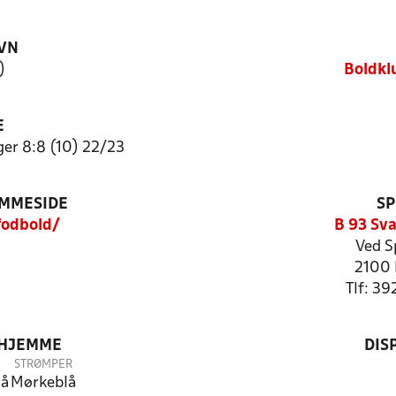
VN
)
Boldkl
E
er 8:8 (10) 22/23
EMMESIDE
SP
odbold/
B 93 Sv
Ved S
2100 
Tlf: 39
 HJEMME
DIS
STRØMPER
lå
Mørkeblå