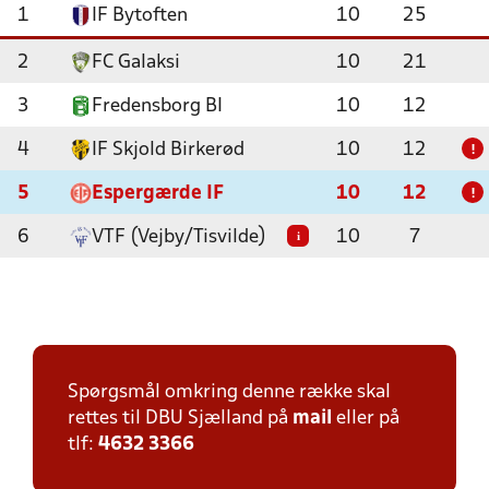
1
IF Bytoften
10
25
2
FC Galaksi
10
21
3
Fredensborg BI
10
12
4
IF Skjold Birkerød
10
12
!
5
Espergærde IF
10
12
!
6
VTF (Vejby/Tisvilde)
10
7
i
Spørgsmål omkring denne række skal
rettes til DBU Sjælland på
mail
eller på
tlf:
4632 3366