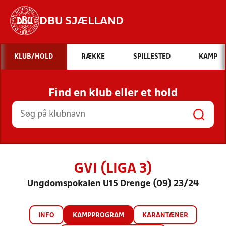
DBU SJÆLLAND
Hvad vil du søge efter?
KLUB/HOLD
RÆKKE
SPILLESTED
KAMP
INDHOLD OG NYHEDER
Find en klub eller et hold
STILLINGER, RESULTATER, KLUBBER OG
HOLD
GVI (LIGA 3)
Ungdomspokalen U15 Drenge (09) 23/24
INFO
KAMPPROGRAM
KARANTÆNER