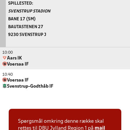
SPILLESTED:
SVENSTRUP STADION
BANE 17 (5M)
BAUTASTENEN 27
9230 SVENSTRUP J
10:00
Aars IK
Voersaa IF
10:40
Voersaa IF
Svenstrup-Godthåb IF
Spørgsmål omkring denne række skal
rettes til DBU Jylland Region 1 på
mail