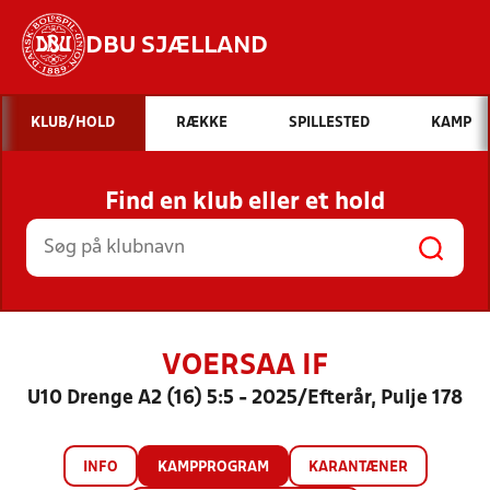
DBU SJÆLLAND
Hvad vil du søge efter?
KLUB/HOLD
RÆKKE
SPILLESTED
KAMP
INDHOLD OG NYHEDER
Find en klub eller et hold
STILLINGER, RESULTATER, KLUBBER OG
HOLD
VOERSAA IF
U10 Drenge A2 (16) 5:5 - 2025/Efterår, Pulje 178
INFO
KAMPPROGRAM
KARANTÆNER