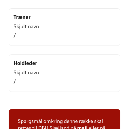
Træner
Skjult navn
/
Holdleder
Skjult navn
/
Spørgsmål omkring denne række skal
rettes til DBU Sjælland på
mail
eller på