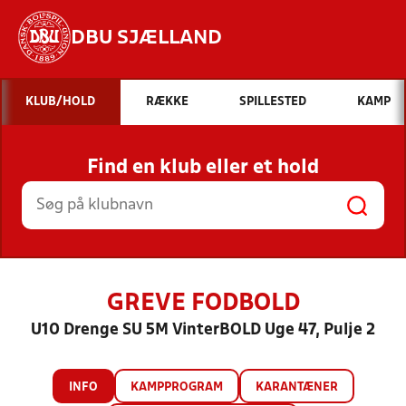
DBU SJÆLLAND
Hvad vil du søge efter?
KLUB/HOLD
RÆKKE
SPILLESTED
KAMP
INDHOLD OG NYHEDER
Find en klub eller et hold
STILLINGER, RESULTATER, KLUBBER OG
HOLD
GREVE FODBOLD
U10 Drenge SU 5M VinterBOLD Uge 47, Pulje 2
INFO
KAMPPROGRAM
KARANTÆNER