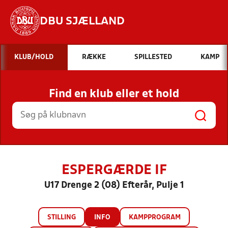
DBU SJÆLLAND
Hvad vil du søge efter?
KLUB/HOLD
RÆKKE
SPILLESTED
KAMP
INDHOLD OG NYHEDER
Find en klub eller et hold
STILLINGER, RESULTATER, KLUBBER OG
HOLD
ESPERGÆRDE IF
U17 Drenge 2 (08) Efterår, Pulje 1
STILLING
INFO
KAMPPROGRAM