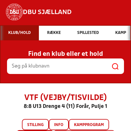
DBU SJÆLLAND
Hvad vil du søge efter?
KLUB/HOLD
RÆKKE
SPILLESTED
KAMP
INDHOLD OG NYHEDER
Find en klub eller et hold
STILLINGER, RESULTATER, KLUBBER OG
HOLD
VTF (VEJBY/TISVILDE)
8:8 U13 Drenge 4 (11) Forår, Pulje 1
STILLING
INFO
KAMPPROGRAM