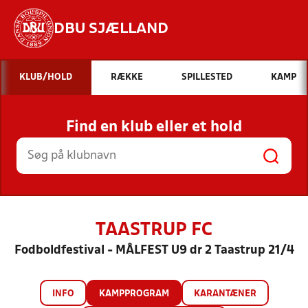
DBU SJÆLLAND
Hvad vil du søge efter?
KLUB/HOLD
RÆKKE
SPILLESTED
KAMP
INDHOLD OG NYHEDER
Find en klub eller et hold
STILLINGER, RESULTATER, KLUBBER OG
HOLD
TAASTRUP FC
Fodboldfestival - MÅLFEST U9 dr 2 Taastrup 21/4
INFO
KAMPPROGRAM
KARANTÆNER