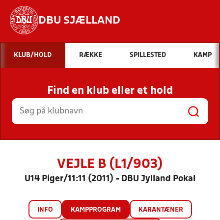
DBU SJÆLLAND
Hvad vil du søge efter?
KLUB/HOLD
RÆKKE
SPILLESTED
KAMP
INDHOLD OG NYHEDER
Find en klub eller et hold
STILLINGER, RESULTATER, KLUBBER OG
HOLD
VEJLE B (L1/903)
U14 Piger/11:11 (2011) - DBU Jylland Pokal
INFO
KAMPPROGRAM
KARANTÆNER