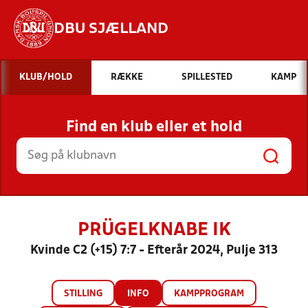
DBU SJÆLLAND
Hvad vil du søge efter?
KLUB/HOLD
RÆKKE
SPILLESTED
KAMP
INDHOLD OG NYHEDER
Find en klub eller et hold
STILLINGER, RESULTATER, KLUBBER OG
HOLD
PRÜGELKNABE IK
Kvinde C2 (+15) 7:7 - Efterår 2024, Pulje 313
STILLING
INFO
KAMPPROGRAM