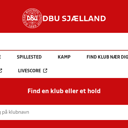
DBU SJÆLLAND
E
SPILLESTED
KAMP
FIND KLUB NÆR DI
LIVESCORE
Find en klub eller et hold