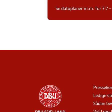
Se datoplaner m.m. for 7:7 -
Presseko
Ledige sti
Sådan be
Vold mo