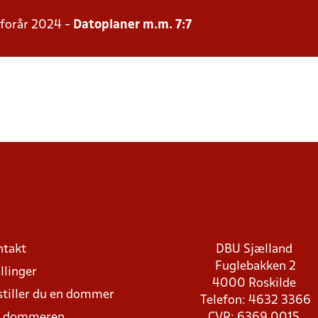
 forår 2024 -
Datoplaner m.m. 7:7
ntakt
DBU Sjælland
Fuglebakken 2
llinger
4000 Roskilde
stiller du en dommer
Telefon: 4632 3366
d dommeren
CVR: 6369 0015