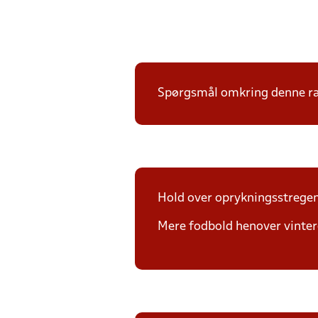
Spørgsmål omkring denne ræk
Hold over oprykningsstregen e
Mere fodbold henover vintere