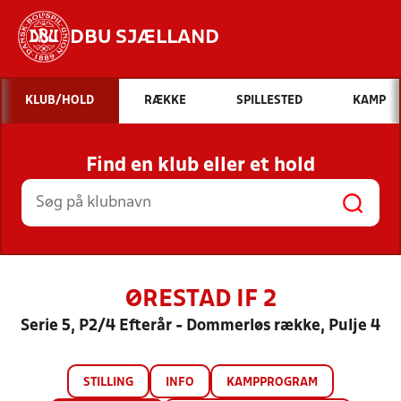
DBU SJÆLLAND
Hvad vil du søge efter?
KLUB/HOLD
RÆKKE
SPILLESTED
KAMP
INDHOLD OG NYHEDER
Find en klub eller et hold
STILLINGER, RESULTATER, KLUBBER OG
HOLD
ØRESTAD IF 2
Serie 5, P2/4 Efterår - Dommerløs række, Pulje 4
STILLING
INFO
KAMPPROGRAM