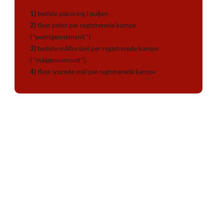
1)
bedste placering i puljen
2)
flest point per registrerede kampe
(”pointgennemsnit”)
3)
bedste målforskel per registrerede kampe
(”målgennemsnit”)
4)
flest scorede mål per registrerede kampe