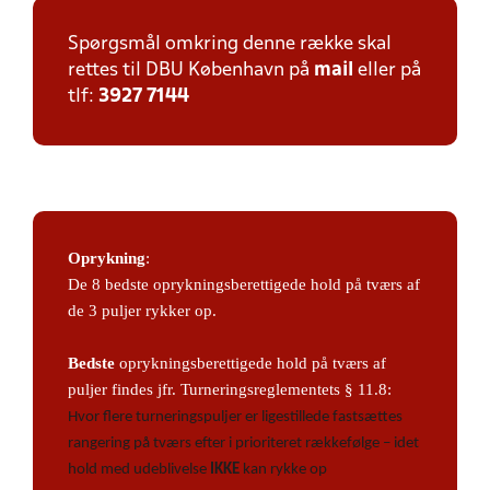
Spørgsmål omkring denne række skal
rettes til DBU København på
mail
eller på
tlf:
3927 7144
Oprykning
:
De 8 bedste oprykningsberettigede hold på tværs af
de 3 puljer rykker op.
Bedste
oprykningsberettigede hold på tværs af
puljer findes jfr. Turneringsreglementets § 11.8:
Hvor flere turneringspuljer er ligestillede fastsættes
rangering på tværs efter i prioriteret rækkefølge – idet
hold med udeblivelse
IKKE
kan rykke op