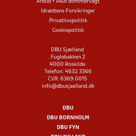
Afbud + Akut dommervagt
Idrættens Forsikringer
Privatlivspolitik
Cookiepolitik
DBU Sjælland
Fuglebakken 2
4000 Roskilde
Telefon: 4632 3366
CVR: 6369 0015
info@dbusjaelland.dk
DBU
DBU BORNHOLM
DBU FYN