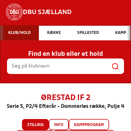
DBU SJÆLLAND
Hvad vil du søge efter?
KLUB/HOLD
RÆKKE
SPILLESTED
KAMP
INDHOLD OG NYHEDER
Find en klub eller et hold
STILLINGER, RESULTATER, KLUBBER OG
HOLD
ØRESTAD IF 2
Serie 5, P2/4 Efterår - Dommerløs række, Pulje 4
STILLING
INFO
KAMPPROGRAM