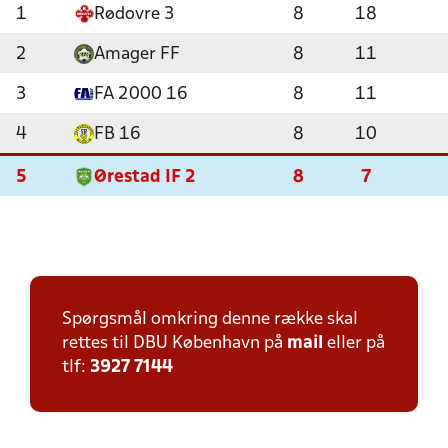
1
Rødovre 3
8
18
2
Amager FF
8
11
3
FA 2000 16
8
11
4
FB 16
8
10
5
Ørestad IF 2
8
7
Spørgsmål omkring denne række skal
rettes til DBU København på
mail
eller på
tlf:
3927 7144