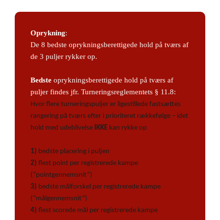
Oprykning
:
De 8 bedste oprykningsberettigede hold på tværs af
de 3 puljer rykker op.
Bedste
oprykningsberettigede hold på tværs af
puljer findes jfr. Turneringsreglementets § 11.8:
Hvor flere turneringspuljer er ligestillede fastsættes
rangering på tværs efter i prioriteret rækkefølge – idet
hold med udeblivelse
IKKE
kan rykke op
1)
bedste placering i puljen
2)
flest point per registrerede kampe
(”pointgennemsnit”)
3)
bedste målforskel per registrerede kampe
(”målgennemsnit”)
4)
flest scorede mål per registrerede kampe