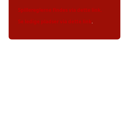
Spillereglerne findes via dette link.
Se ledige pladser via dette link
.