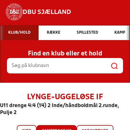
DBU SJÆLLAND
Hvad vil du søge efter?
KLUB/HOLD
RÆKKE
SPILLESTED
KAMP
INDHOLD OG NYHEDER
Find en klub eller et hold
STILLINGER, RESULTATER, KLUBBER OG
HOLD
LYNGE-UGGELØSE IF
U11 drenge 4:4 (14) 2 Inde/håndboldmål 2.runde,
Pulje 2