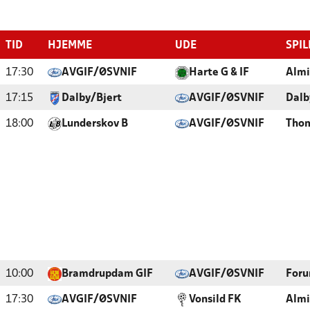
TID
HJEMME
UDE
SPIL
17:30
AVGIF/ØSVNIF
Harte G & IF
Almi
17:15
Dalby/Bjert
AVGIF/ØSVNIF
Dalb
18:00
Lunderskov B
AVGIF/ØSVNIF
Thom
10:00
Bramdrupdam GIF
AVGIF/ØSVNIF
Foru
17:30
AVGIF/ØSVNIF
Vonsild FK
Almi