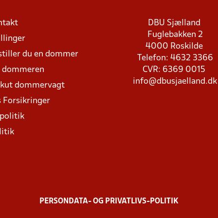
ntakt
DBU Sjælland
Fuglebakken 2
llinger
4000 Roskilde
stiller du en dommer
Telefon: 4632 3366
d dommeren
CVR: 6369 0015
info@dbusjaelland.dk
Akut dommervagt
 Forsikringer
politik
itik
PERSONDATA- OG PRIVATLIVS-POLITIK