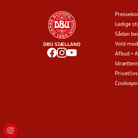
Presseko
Ledige sti
Sådan be
Vold mo
DBU SJÆLLAND
Afbud + 
Idrættens
Privatlivs
Cookiepol