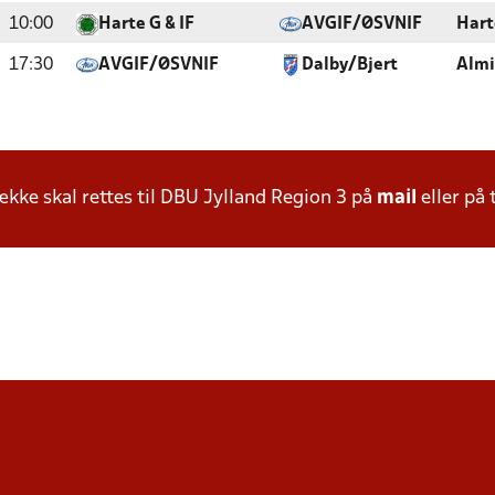
10:00
Harte G & IF
AVGIF/ØSVNIF
Hart
17:30
AVGIF/ØSVNIF
Dalby/Bjert
Almi
ke skal rettes til DBU Jylland Region 3 på
mail
eller på 