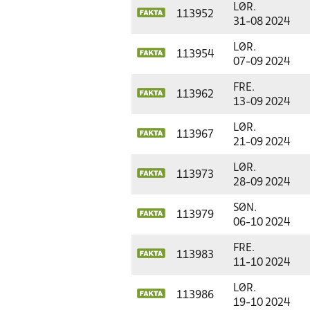
LØR.
113952
31-08 2024
LØR.
113954
07-09 2024
FRE.
113962
13-09 2024
LØR.
113967
21-09 2024
LØR.
113973
28-09 2024
SØN.
113979
06-10 2024
FRE.
113983
11-10 2024
LØR.
113986
19-10 2024