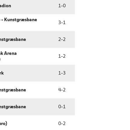
adion
1
-
0
p - Kunstgræsbane
3
-
1
nstgræsbane
2
-
2
nk Arena
1
-
2
)
rk
1
-
3
nstgræsbane
4
-
2
nstgræsbane
0
-
1
bro)
0
-
2