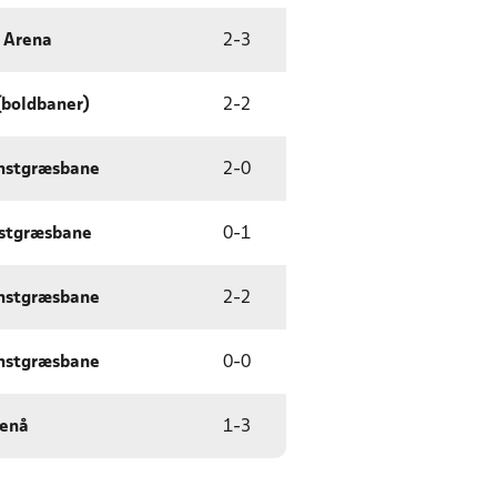
 Arena
2
-
3
(boldbaner)
2
-
2
nstgræsbane
2
-
0
nstgræsbane
0
-
1
nstgræsbane
2
-
2
nstgræsbane
0
-
0
renå
1
-
3