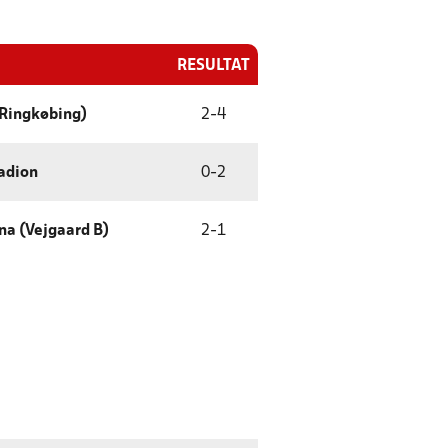
RESULTAT
(Ringkøbing)
2
-
4
adion
0
-
2
na (Vejgaard B)
2
-
1