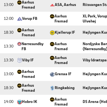
Aarhus
13:00
ASA, Aarhus
Riisvangen St
Fremad
Aarhus
XL Park, Voru
12:00
Vorup FB
Fremad
Ulvehøj
Aarhus
18:30
Kjellerup IF
Højlyngen Ku
Fremad
Nørresundby
Aarhus
Nordjyske Ba
13:30
FB
Fremad
(Nørresundby
Aarhus
13:30
Viby IF
Viby Idrætspa
Fremad
Aarhus
13:00
Grenaa IF
Højlyngen Ku
Fremad
Aarhus
18:30
Ringkøbing
Højlyngen Ku
Fremad
Aarhus
14:00
Hobro IK
DS Arena (Ho
Fremad