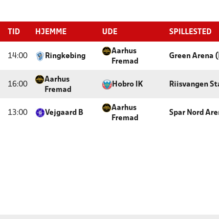
TID
HJEMME
UDE
SPILLESTED
Aarhus
14:00
Ringkøbing
Green Arena 
Fremad
Aarhus
16:00
Hobro IK
Riisvangen St
Fremad
Aarhus
13:00
Vejgaard B
Spar Nord Are
Fremad