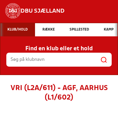
DBU SJÆLLAND
Hvad vil du søge efter?
KLUB/HOLD
RÆKKE
SPILLESTED
KAMP
INDHOLD OG NYHEDER
Find en klub eller et hold
STILLINGER, RESULTATER, KLUBBER OG
HOLD
VRI (L2A/611) - AGF, AARHUS
(L1/602)