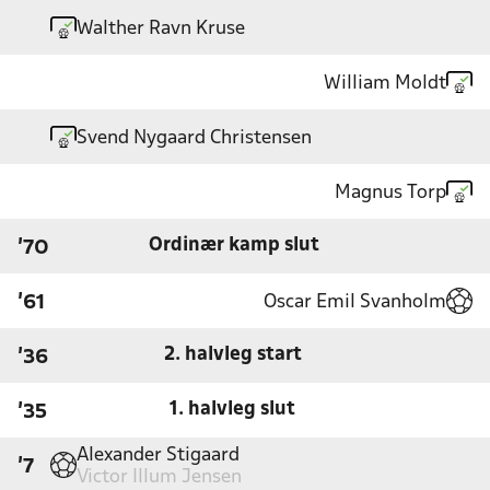
Walther Ravn Kruse
William Moldt
Svend Nygaard Christensen
Magnus Torp
Ordinær kamp slut
'70
Oscar Emil Svanholm
'61
2. halvleg start
'36
1. halvleg slut
'35
Alexander Stigaard
'7
Victor Illum Jensen