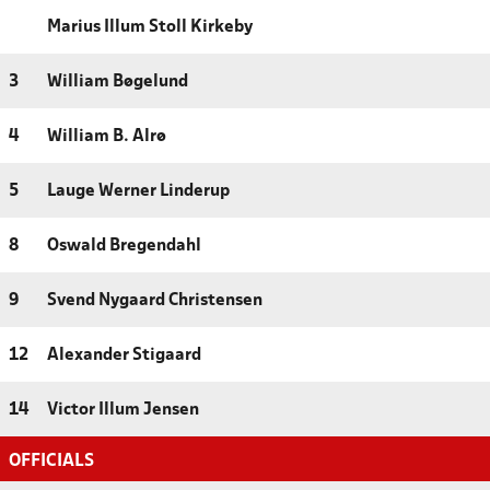
Marius Illum Stoll Kirkeby
3
William Bøgelund
4
William B. Alrø
5
Lauge Werner Linderup
8
Oswald Bregendahl
9
Svend Nygaard Christensen
12
Alexander Stigaard
14
Victor Illum Jensen
OFFICIALS