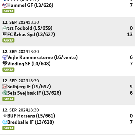
Hammel GF (L3/626)
7
12. SEP. 2024
18:30
tst Fodbold (L5/659)
0
FC Århus Syd (L3/627)
13
12. SEP. 2024
18:30
Vejle Kammeraterne (L6/vente)
6
Vinding SF (L4/648)
7
12. SEP. 2024
18:30
Solbjerg IF (L4/647)
4
Sejs Svejbæk IF (L3/626)
6
12. SEP. 2024
18:30
BUF Horsens (L5/661)
0
Bredballe IF (L3/628)
7