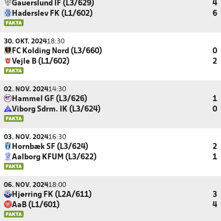
Gauerslund IF (L3/629)
4
Haderslev FK (L1/602)
6
30. OKT. 2024
18:30
FC Kolding Nord (L3/660)
0
Vejle B (L1/602)
2
02. NOV. 2024
14:30
Hammel GF (L3/626)
1
Viborg Sdrm. IK (L3/624)
0
03. NOV. 2024
16:30
Hornbæk SF (L3/624)
2
Aalborg KFUM (L3/622)
1
06. NOV. 2024
18:00
Hjørring FK (L2A/611)
3
AaB (L1/601)
4