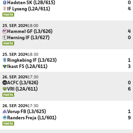
Hadsten SK (L2B/615)
0
IF Lyseng (L2A/611)
4
25. SEP. 2024
18:00
Hammel GF (L3/626)
4
Hørning IF (L3/627)
0
25. SEP. 2024
18:30
Ringkøbing IF (L3/623)
1
Ikast FS (L2A/611)
3
26. SEP. 2024
17:30
ACFC (L3/626)
0
VRI (L2A/611)
6
26. SEP. 2024
17:30
Vorup FB (L3/625)
1
Randers Freja (L1/601)
9