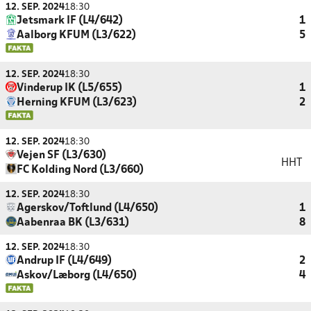
12. SEP. 2024
18:30
Jetsmark IF (L4/642)
1
Aalborg KFUM (L3/622)
5
12. SEP. 2024
18:30
Vinderup IK (L5/655)
1
Herning KFUM (L3/623)
2
12. SEP. 2024
18:30
Vejen SF (L3/630)
HHT
FC Kolding Nord (L3/660)
12. SEP. 2024
18:30
Agerskov/Toftlund (L4/650)
1
Aabenraa BK (L3/631)
8
12. SEP. 2024
18:30
Andrup IF (L4/649)
2
Askov/Læborg (L4/650)
4