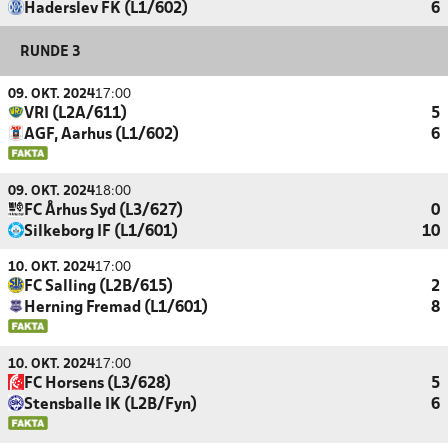
Haderslev FK (L1/602)
6
RUNDE 3
09. OKT. 2024
17:00
VRI (L2A/611)
5
AGF, Aarhus (L1/602)
6
09. OKT. 2024
18:00
FC Århus Syd (L3/627)
0
Silkeborg IF (L1/601)
10
10. OKT. 2024
17:00
FC Salling (L2B/615)
2
Herning Fremad (L1/601)
8
10. OKT. 2024
17:00
FC Horsens (L3/628)
5
Stensballe IK (L2B/Fyn)
6