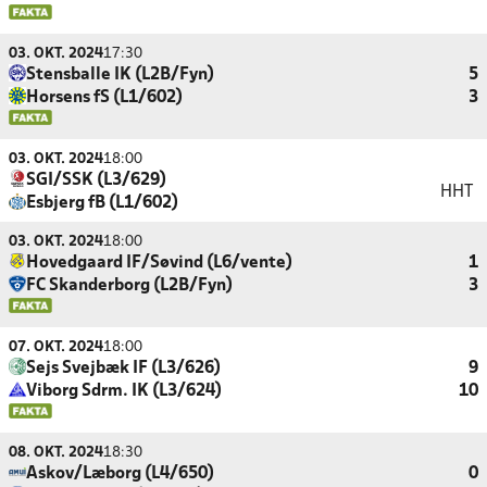
03. OKT. 2024
17:30
Stensballe IK (L2B/Fyn)
5
Horsens fS (L1/602)
3
03. OKT. 2024
18:00
SGI/SSK (L3/629)
HHT
Esbjerg fB (L1/602)
03. OKT. 2024
18:00
Hovedgaard IF/Søvind (L6/vente)
1
FC Skanderborg (L2B/Fyn)
3
07. OKT. 2024
18:00
Sejs Svejbæk IF (L3/626)
9
Viborg Sdrm. IK (L3/624)
10
08. OKT. 2024
18:30
Askov/Læborg (L4/650)
0