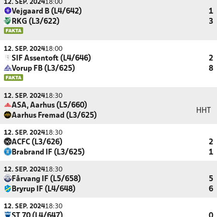
12. SEP. 2024
18:00
Vejgaard B (L4/642)
1
RKG (L3/622)
3
12. SEP. 2024
18:00
SIF Assentoft (L4/646)
2
Vorup FB (L3/625)
8
12. SEP. 2024
18:30
ASA, Aarhus (L5/660)
HHT
Aarhus Fremad (L3/625)
12. SEP. 2024
18:30
ACFC (L3/626)
2
Brabrand IF (L3/625)
1
12. SEP. 2024
18:30
Fårvang IF (L5/658)
5
Bryrup IF (L4/648)
6
12. SEP. 2024
18:30
ST 70 (L4/647)
0