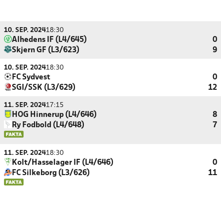
10. SEP. 2024
18:30
Alhedens IF (L4/645)
0
Skjern GF (L3/623)
9
10. SEP. 2024
18:30
FC Sydvest
0
SGI/SSK (L3/629)
12
11. SEP. 2024
17:15
HOG Hinnerup (L4/646)
8
Ry Fodbold (L4/648)
7
11. SEP. 2024
18:30
Kolt/Hasselager IF (L4/646)
0
FC Silkeborg (L3/626)
11