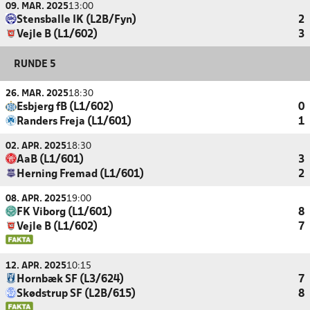
09. MAR. 2025
13:00
Stensballe IK (L2B/Fyn)
2
Vejle B (L1/602)
3
RUNDE 5
26. MAR. 2025
18:30
Esbjerg fB (L1/602)
0
Randers Freja (L1/601)
1
02. APR. 2025
18:30
AaB (L1/601)
3
Herning Fremad (L1/601)
2
08. APR. 2025
19:00
FK Viborg (L1/601)
8
Vejle B (L1/602)
7
12. APR. 2025
10:15
Hornbæk SF (L3/624)
7
Skødstrup SF (L2B/615)
8