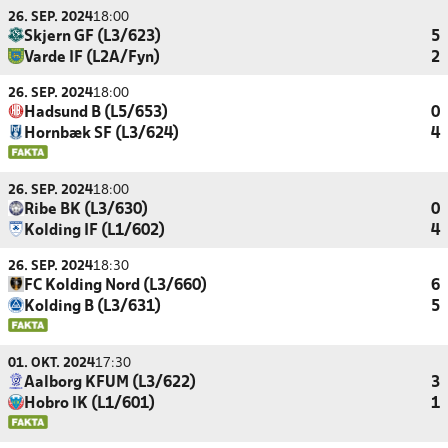
26. SEP. 2024
18:00
Skjern GF (L3/623)
5
Varde IF (L2A/Fyn)
2
26. SEP. 2024
18:00
Hadsund B (L5/653)
0
Hornbæk SF (L3/624)
4
26. SEP. 2024
18:00
Ribe BK (L3/630)
0
Kolding IF (L1/602)
4
26. SEP. 2024
18:30
FC Kolding Nord (L3/660)
6
Kolding B (L3/631)
5
01. OKT. 2024
17:30
Aalborg KFUM (L3/622)
3
Hobro IK (L1/601)
1