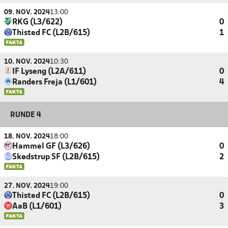
09. NOV. 2024
13:00
RKG (L3/622)
0
Thisted FC (L2B/615)
1
10. NOV. 2024
10:30
IF Lyseng (L2A/611)
0
Randers Freja (L1/601)
4
RUNDE 4
18. NOV. 2024
18:00
Hammel GF (L3/626)
0
Skødstrup SF (L2B/615)
2
27. NOV. 2024
19:00
Thisted FC (L2B/615)
0
AaB (L1/601)
3