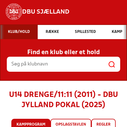
DBU SJÆLLAND
Hvad vil du søge efter?
KLUB/HOLD
RÆKKE
SPILLESTED
KAMP
INDHOLD OG NYHEDER
Find en klub eller et hold
STILLINGER, RESULTATER, KLUBBER OG
HOLD
U14 DRENGE/11:11 (2011) - DBU
JYLLAND POKAL (2025)
KAMPPROGRAM
OPSLAGSTAVLEN
REGLER