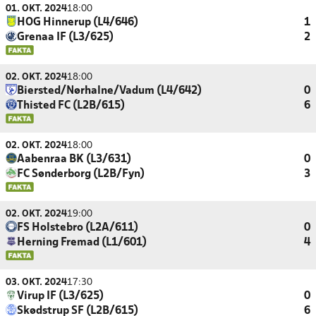
01. OKT. 2024
18:00
HOG Hinnerup (L4/646)
1
Grenaa IF (L3/625)
2
02. OKT. 2024
18:00
Biersted/Nørhalne/Vadum (L4/642)
0
Thisted FC (L2B/615)
6
02. OKT. 2024
18:00
Aabenraa BK (L3/631)
0
FC Sønderborg (L2B/Fyn)
3
02. OKT. 2024
19:00
FS Holstebro (L2A/611)
0
Herning Fremad (L1/601)
4
03. OKT. 2024
17:30
Virup IF (L3/625)
0
Skødstrup SF (L2B/615)
6