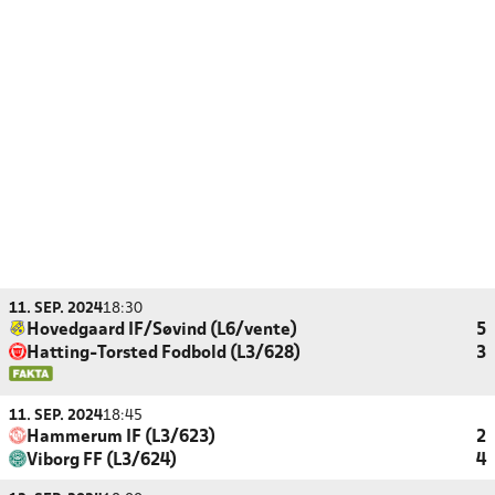
11. SEP. 2024
18:30
Hovedgaard IF/Søvind (L6/vente)
5
Hatting-Torsted Fodbold (L3/628)
3
11. SEP. 2024
18:45
Hammerum IF (L3/623)
2
Viborg FF (L3/624)
4