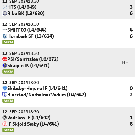
12. SEP. 2024
18:30
HTS (L4/649)
3
Ribe BK (L3/630)
6
12. SEP. 2024
18:30
SMIFF09 (L4/644)
4
Hornbæk SF (L3/624)
6
12. SEP. 2024
18:30
PSI/Serritslev (L6/672)
HHT
Skagen IK (L4/641)
12. SEP. 2024
18:30
Skibsby-Højene IF (L4/641)
0
Biersted/Nørhalne/Vadum (L4/642)
2
12. SEP. 2024
18:30
Vodskov IF (L4/642)
1
IF Skjold Sæby (L4/641)
6