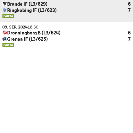
Brande IF (L3/629)
6
Ringkøbing IF (L3/623)
7
09. SEP. 2024
18:30
Dronningborg B (L3/624)
6
Grenaa IF (L3/625)
7