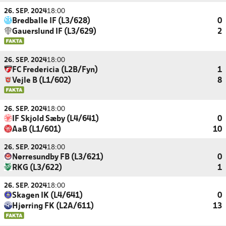
26. SEP. 2024
18:00
Bredballe IF (L3/628)
0
Gauerslund IF (L3/629)
2
26. SEP. 2024
18:00
FC Fredericia (L2B/Fyn)
1
Vejle B (L1/602)
8
26. SEP. 2024
18:00
IF Skjold Sæby (L4/641)
0
AaB (L1/601)
10
26. SEP. 2024
18:00
Nørresundby FB (L3/621)
0
RKG (L3/622)
1
26. SEP. 2024
18:00
Skagen IK (L4/641)
0
Hjørring FK (L2A/611)
13