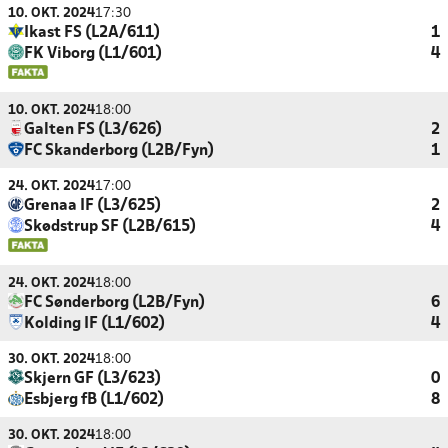
10. OKT. 2024
17:30
Ikast FS (L2A/611)
1
FK Viborg (L1/601)
4
10. OKT. 2024
18:00
Galten FS (L3/626)
2
FC Skanderborg (L2B/Fyn)
1
24. OKT. 2024
17:00
Grenaa IF (L3/625)
2
Skødstrup SF (L2B/615)
4
24. OKT. 2024
18:00
FC Sønderborg (L2B/Fyn)
6
Kolding IF (L1/602)
4
30. OKT. 2024
18:00
Skjern GF (L3/623)
0
Esbjerg fB (L1/602)
8
30. OKT. 2024
18:00