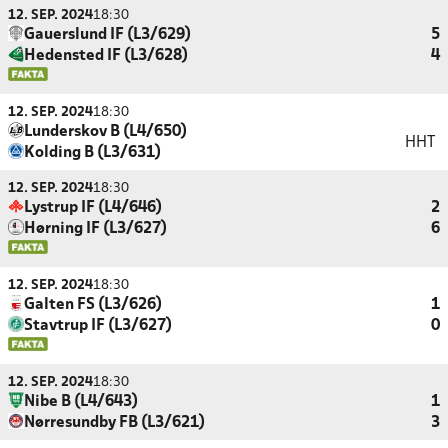
12. SEP. 2024
18:30
Gauerslund IF (L3/629)
5
Hedensted IF (L3/628)
4
12. SEP. 2024
18:30
Lunderskov B (L4/650)
HHT
Kolding B (L3/631)
12. SEP. 2024
18:30
Lystrup IF (L4/646)
2
Hørning IF (L3/627)
6
12. SEP. 2024
18:30
Galten FS (L3/626)
1
Stavtrup IF (L3/627)
0
12. SEP. 2024
18:30
Nibe B (L4/643)
1
Nørresundby FB (L3/621)
3