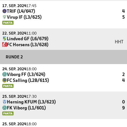
17. SEP. 2024
17:45
TRIF (L4/647)
4
Virup IF (L3/625)
5
22. SEP. 2024
11:00
Lindved GF (L6/679)
HHT
FC Horsens (L3/628)
RUNDE 2
24. SEP. 2024
18:00
Viborg FF (L3/624)
2
FC Salling (L2B/615)
4
25. SEP. 2024
17:30
Herning KFUM (L3/623)
0
FK Viborg (L1/601)
9
25. SEP. 2024
18:00