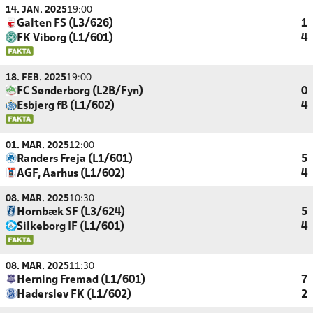
14. JAN. 2025
19:00
Galten FS (L3/626)
1
FK Viborg (L1/601)
4
18. FEB. 2025
19:00
FC Sønderborg (L2B/Fyn)
0
Esbjerg fB (L1/602)
4
01. MAR. 2025
12:00
Randers Freja (L1/601)
5
AGF, Aarhus (L1/602)
4
08. MAR. 2025
10:30
Hornbæk SF (L3/624)
5
Silkeborg IF (L1/601)
4
08. MAR. 2025
11:30
Herning Fremad (L1/601)
7
Haderslev FK (L1/602)
2