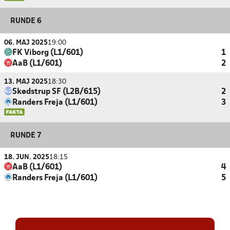
RUNDE 6
06. MAJ 2025
19:00
FK Viborg (L1/601)
1
AaB (L1/601)
2
13. MAJ 2025
18:30
Skødstrup SF (L2B/615)
2
Randers Freja (L1/601)
3
RUNDE 7
18. JUN. 2025
18:15
AaB (L1/601)
4
Randers Freja (L1/601)
5