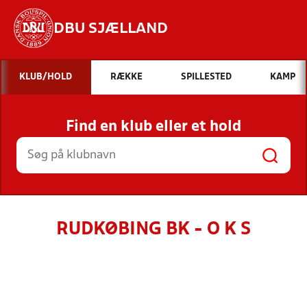
DBU SJÆLLAND
Hvad vil du søge efter?
KLUB/HOLD
RÆKKE
SPILLESTED
KAMP
INDHOLD OG NYHEDER
Find en klub eller et hold
STILLINGER, RESULTATER, KLUBBER OG
HOLD
RUDKØBING BK - O K S