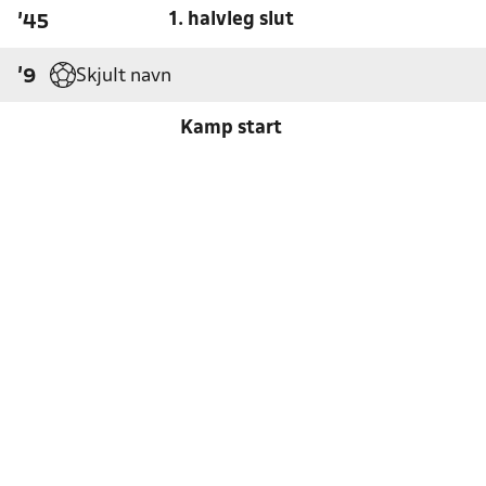
1. halvleg slut
'45
Skjult navn
'9
Kamp start