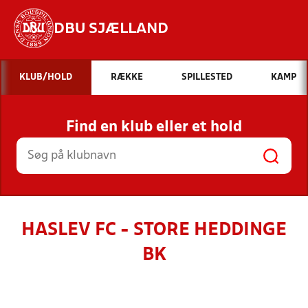
DBU SJÆLLAND
Hvad vil du søge efter?
KLUB/HOLD
RÆKKE
SPILLESTED
KAMP
INDHOLD OG NYHEDER
Find en klub eller et hold
STILLINGER, RESULTATER, KLUBBER OG
HOLD
HASLEV FC - STORE HEDDINGE
BK