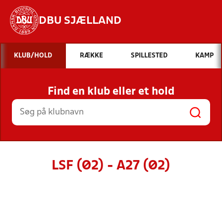
DBU SJÆLLAND
Hvad vil du søge efter?
KLUB/HOLD
RÆKKE
SPILLESTED
KAMP
INDHOLD OG NYHEDER
Find en klub eller et hold
STILLINGER, RESULTATER, KLUBBER OG
HOLD
LSF (Ø2) - A27 (Ø2)