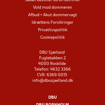
Sådan bestiller du en dommer
Vold mod dommeren
Afbud + Akut dommervagt
Idrættens Forsikringer
Privatlivspolitik
Cookiepolitik
DBU Sjælland
Fuglebakken 2
4000 Roskilde
Telefon: 4632 3366
CVR: 6369 0015
info@dbusjaelland.dk
DBU