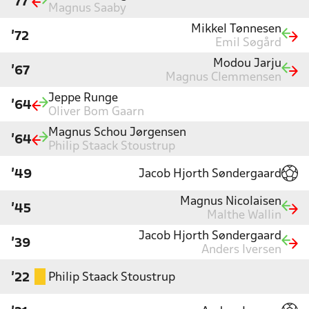
'77
Magnus Saaby
Mikkel Tønnesen
'72
Emil Søgård
Modou Jarju
'67
Magnus Clemmensen
Jeppe Runge
'64
Oliver Bom Gaarn
Magnus Schou Jørgensen
'64
Philip Staack Stoustrup
Jacob Hjorth Søndergaard
'49
Magnus Nicolaisen
'45
Malthe Wallin
Jacob Hjorth Søndergaard
'39
Anders Iversen
Philip Staack Stoustrup
'22