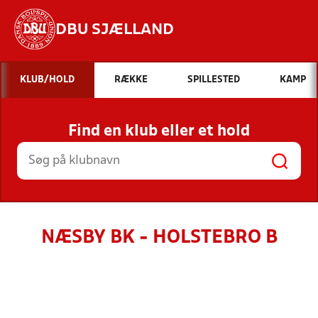
DBU SJÆLLAND
Hvad vil du søge efter?
KLUB/HOLD
RÆKKE
SPILLESTED
KAMP
INDHOLD OG NYHEDER
Find en klub eller et hold
STILLINGER, RESULTATER, KLUBBER OG
HOLD
NÆSBY BK - HOLSTEBRO B