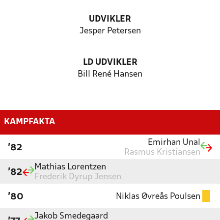
UDVIKLER
Jesper Petersen
LD UDVIKLER
Bill René Hansen
KAMPFAKTA
Emirhan Unal
'82
Rasmus Kristiansen
Mathias Lorentzen
'82
Frederik Dyrup Jensen
Niklas Øvreås Poulsen
'80
Jakob Smedegaard