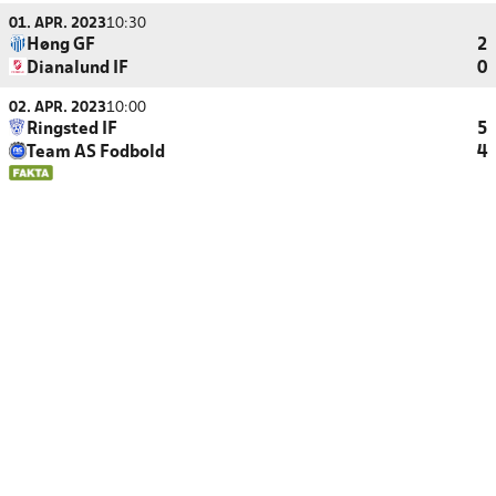
01. APR. 2023
10:30
Høng GF
2
Dianalund IF
0
02. APR. 2023
10:00
Ringsted IF
5
Team AS Fodbold
4