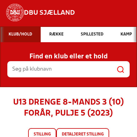
DBU SJÆLLAND
Hvad vil du søge efter?
KLUB/HOLD
RÆKKE
SPILLESTED
KAMP
INDHOLD OG NYHEDER
Find en klub eller et hold
STILLINGER, RESULTATER, KLUBBER OG
HOLD
U13 DRENGE 8-MANDS 3 (10)
FORÅR, PULJE 5 (2023)
STILLING
DETALJERET STILLING