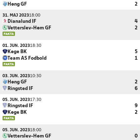
Høng GF
2
31. MAJ 2023
18:00
Dianalund IF
4
Vetterslev-Høm GF
2
01. JUN. 2023
18:30
Køge BK
5
Team AS Fodbold
1
03. JUN. 2023
10:30
Høng GF
2
Ringsted IF
6
05. JUN. 2023
17:30
Ringsted IF
9
Køge BK
2
05. JUN. 2023
18:00
Vetterslev-Høm GF
0