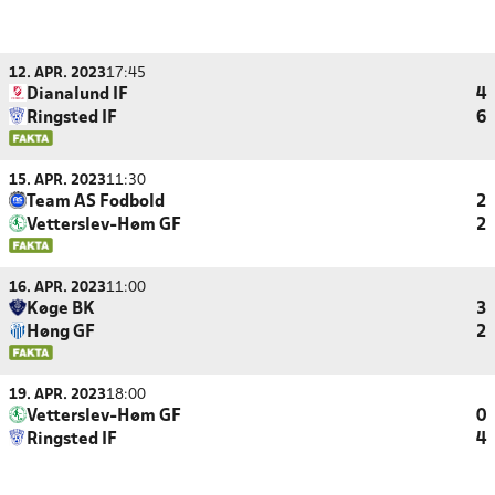
12. APR. 2023
17:45
Dianalund IF
4
Ringsted IF
6
15. APR. 2023
11:30
Team AS Fodbold
2
Vetterslev-Høm GF
2
16. APR. 2023
11:00
Køge BK
3
Høng GF
2
19. APR. 2023
18:00
Vetterslev-Høm GF
0
Ringsted IF
4