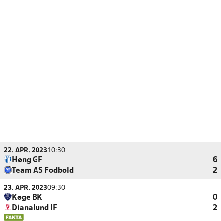
22. APR. 2023
10:30
Høng GF
6
Team AS Fodbold
2
23. APR. 2023
09:30
Køge BK
0
Dianalund IF
2