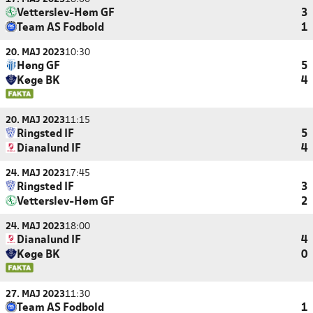
Vetterslev-Høm GF
3
Team AS Fodbold
1
20. MAJ 2023
10:30
Høng GF
5
Køge BK
4
20. MAJ 2023
11:15
Ringsted IF
5
Dianalund IF
4
24. MAJ 2023
17:45
Ringsted IF
3
Vetterslev-Høm GF
2
24. MAJ 2023
18:00
Dianalund IF
4
Køge BK
0
27. MAJ 2023
11:30
Team AS Fodbold
1