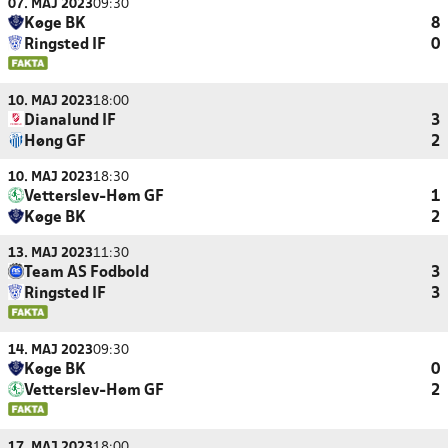
07. MAJ 2023
09:30
Køge BK
8
Ringsted IF
0
10. MAJ 2023
18:00
Dianalund IF
3
Høng GF
2
10. MAJ 2023
18:30
Vetterslev-Høm GF
1
Køge BK
2
13. MAJ 2023
11:30
Team AS Fodbold
3
Ringsted IF
3
14. MAJ 2023
09:30
Køge BK
0
Vetterslev-Høm GF
2
17. MAJ 2023
18:00