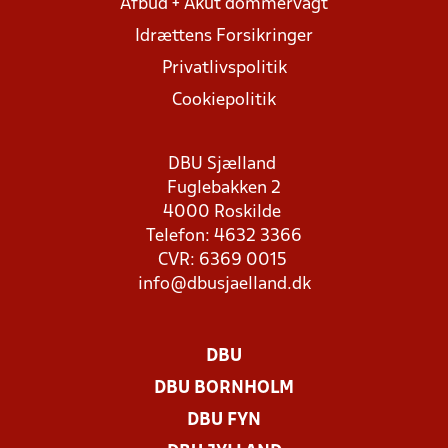
Afbud + Akut dommervagt
Idrættens Forsikringer
Privatlivspolitik
Cookiepolitik
DBU Sjælland
Fuglebakken 2
4000 Roskilde
Telefon: 4632 3366
CVR: 6369 0015
info@dbusjaelland.dk
DBU
DBU BORNHOLM
DBU FYN