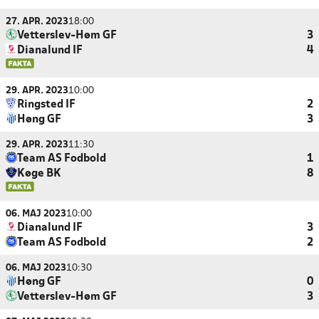
27. APR. 2023
18:00
Vetterslev-Høm GF
3
Dianalund IF
4
29. APR. 2023
10:00
Ringsted IF
2
Høng GF
3
29. APR. 2023
11:30
Team AS Fodbold
1
Køge BK
8
06. MAJ 2023
10:00
Dianalund IF
3
Team AS Fodbold
2
06. MAJ 2023
10:30
Høng GF
0
Vetterslev-Høm GF
3