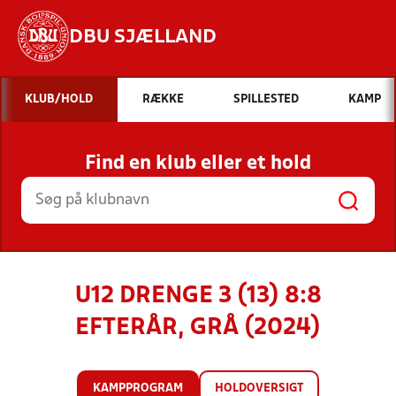
DBU SJÆLLAND
Hvad vil du søge efter?
KLUB/HOLD
RÆKKE
SPILLESTED
KAMP
INDHOLD OG NYHEDER
Find en klub eller et hold
STILLINGER, RESULTATER, KLUBBER OG
HOLD
U12 DRENGE 3 (13) 8:8
EFTERÅR, GRÅ (2024)
KAMPPROGRAM
HOLDOVERSIGT