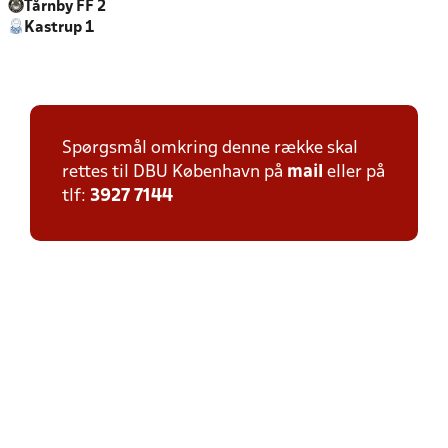
Tårnby FF 2
Kastrup 1
Spørgsmål omkring denne række skal
rettes til DBU København på
mail
eller på
tlf:
3927 7144