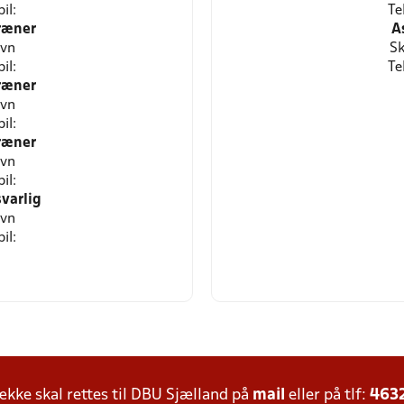
il:
Te
ræner
A
avn
Sk
il:
Te
ræner
avn
il:
ræner
avn
il:
varlig
avn
il:
ke skal rettes til DBU Sjælland på
mail
eller på tlf:
463