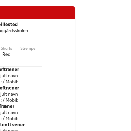
illested
nggårdsskolen
Shorts
Strømper
Rød
eftræner
jult navn
l: / Mobil:
eftræner
jult navn
l: / Mobil:
Træner
jult navn
l: / Mobil:
stenttræner