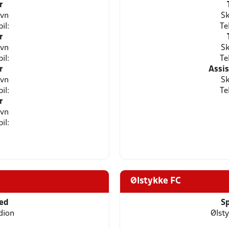
r
avn
Sk
il:
Te
r
avn
Sk
il:
Te
r
Assi
avn
Sk
il:
Te
r
avn
il:
Ølstykke FC
ted
Sp
dion
Ølst