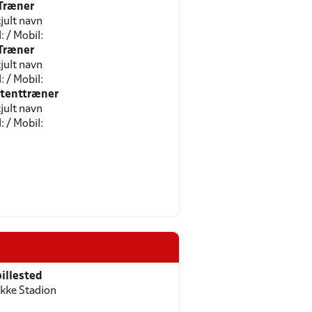
Træner
jult navn
l: / Mobil:
Træner
jult navn
l: / Mobil:
stenttræner
jult navn
l: / Mobil:
illested
ykke Stadion