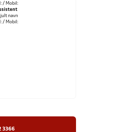
l: / Mobil:
ssistent
jult navn
l: / Mobil:
2 3366