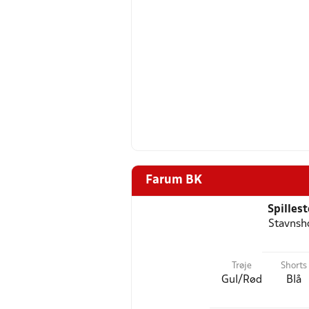
Farum BK
Spilles
Stavnsh
Trøje
Shorts
Gul/Rød
Blå