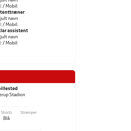
jult navn
l: / Mobil:
stenttræner
jult navn
l: / Mobil:
ar assistent
jult navn
l: / Mobil:
illested
erup Stadion
Shorts
Strømper
Blå