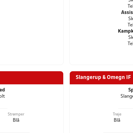
Sk
Te
Assi
Sk
Te
Kampkl
Sk
Te
Slangerup & Omegn IF
ted
Sp
olt
Slang
Strømper
Trøje
Blå
Blå