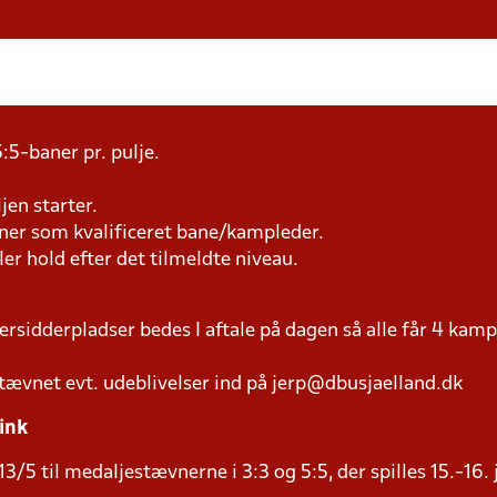
:5-baner pr. pulje.
jen starter.
æner som kvalificeret bane/kampleder.
ller hold efter det tilmeldte niveau.
versidderpladser bedes I aftale på dagen så alle får 4 kamp
tævnet evt. udeblivelser ind på jerp@dbusjaelland.dk
ink
3/5 til medaljestævnerne i 3:3 og 5:5, der spilles 15.-16. 