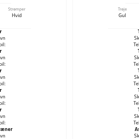
Strømper
Trøje
Hvid
Gul
r
avn
Sk
il:
Te
r
avn
Sk
il:
Te
r
avn
Sk
il:
Te
r
avn
Sk
il:
Te
r
avn
Sk
il:
Te
ræner
A
avn
Sk