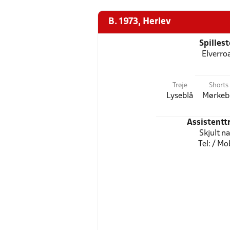
B. 1973, Herlev
Spilles
Elverro
Trøje
Shorts
Lyseblå
Mørkeb
Assistentt
Skjult n
Tel: / Mob