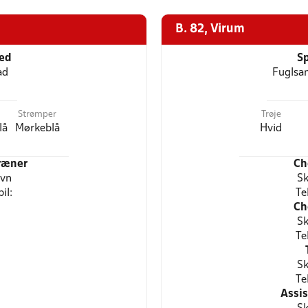
B. 82, Virum
ted
Sp
ad
Fuglsa
Strømper
Trøje
lå
Mørkeblå
Hvid
ræner
Ch
avn
Sk
il:
Te
Ch
Sk
Te
Sk
Te
Assi