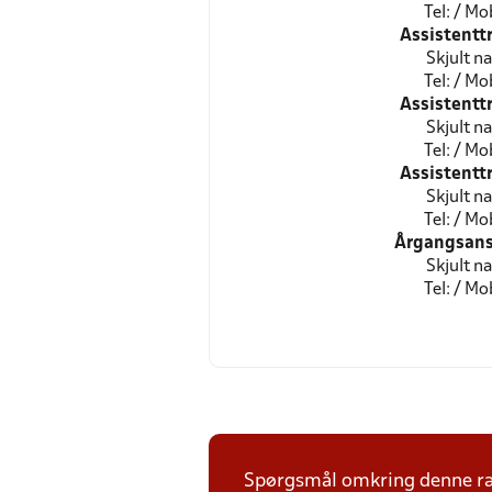
Tel: / Mob
Assistentt
Skjult n
Tel: / Mob
Assistentt
Skjult n
Tel: / Mob
Assistentt
Skjult n
Tel: / Mob
Årgangsans
Skjult n
Tel: / Mob
Spørgsmål omkring denne ræk