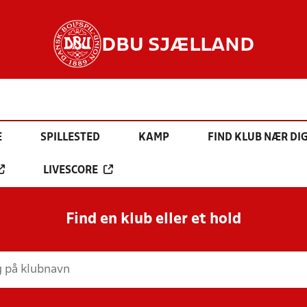
DBU SJÆLLAND
E
SPILLESTED
KAMP
FIND KLUB NÆR DI
LIVESCORE
Find en klub eller et hold