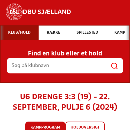
DBU SJÆLLAND
Hvad vil du søge efter?
KLUB/HOLD
RÆKKE
SPILLESTED
KAMP
INDHOLD OG NYHEDER
Find en klub eller et hold
STILLINGER, RESULTATER, KLUBBER OG
HOLD
U6 DRENGE 3:3 (19) - 22.
SEPTEMBER, PULJE 6 (2024)
KAMPPROGRAM
HOLDOVERSIGT