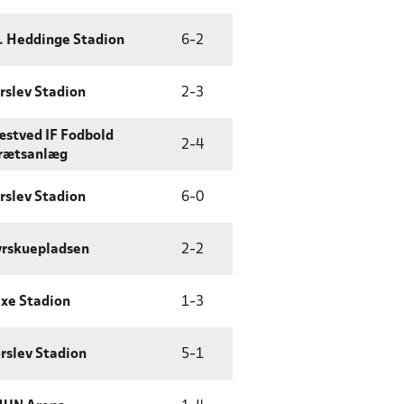
. Heddinge Stadion
6
-
2
rslev Stadion
2
-
3
stved IF Fodbold
2
-
4
rætsanlæg
rslev Stadion
6
-
0
rskuepladsen
2
-
2
xe Stadion
1
-
3
rslev Stadion
5
-
1