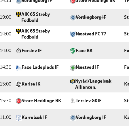
14:15
Vordingborg IF
Store Heddinge BK
T
AIK 65 Strøby
19:00
Vordingborg IF
St
Fodbold
AIK 65 Strøby
14:00
Næstved FC 77
St
Fodbold
14:00
Førslev IF
Faxe BK
Fø
14:30
Faxe Ladeplads IF
Næstved IF
Fa
Nyråd/Langebæk
15:00
Karise IK
Ka
Alliancen.
15:30
Store Heddinge BK
Terslev G&IF
St
11:00
Karrebæk IF
Vordingborg IF
Ka