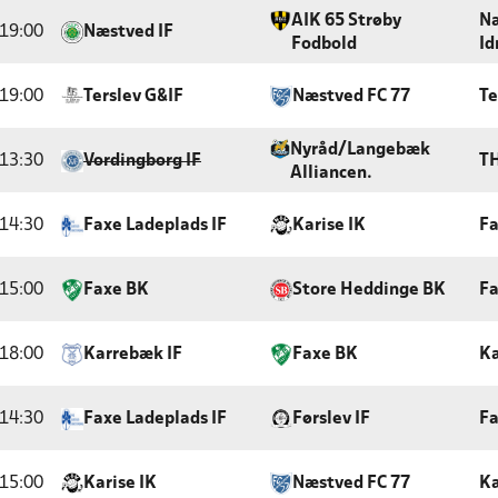
AIK 65 Strøby
Næ
19:00
Næstved IF
Fodbold
Id
19:00
Terslev G&IF
Næstved FC 77
Te
Nyråd/Langebæk
13:30
Vordingborg IF
T
Alliancen.
14:30
Faxe Ladeplads IF
Karise IK
Fa
15:00
Faxe BK
Store Heddinge BK
Fa
18:00
Karrebæk IF
Faxe BK
Ka
14:30
Faxe Ladeplads IF
Førslev IF
Fa
15:00
Karise IK
Næstved FC 77
Ka