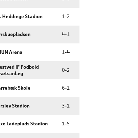
. Heddinge Stadion
1
-
2
rskuepladsen
4
-
1
HUN Arena
1
-
4
stved IF Fodbold
0
-
2
rætsanlæg
rrebæk Skole
6
-
1
rslev Stadion
3
-
1
xe Ladeplads Stadion
1
-
5