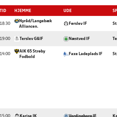
TID
HJEMME
UDE
S
Nyråd/Langebæk
18:30
Førslev IF
St
Alliancen.
19:00
Terslev G&IF
Næstved IF
Te
AIK 65 Strøby
14:00
Faxe Ladeplads IF
St
Fodbold
15:00
Karise IK
Vordingborg IF
Ka