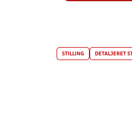
STILLING
DETALJERET S