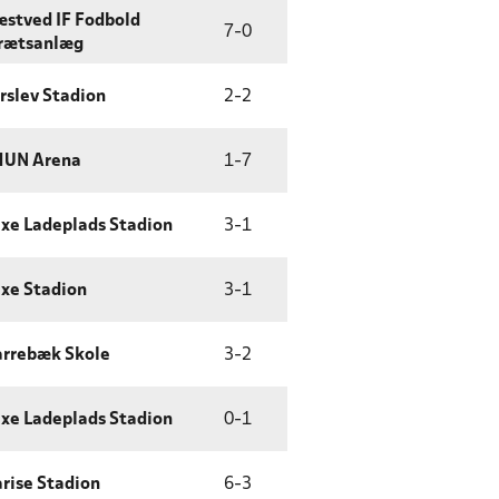
stved IF Fodbold
7
-
0
rætsanlæg
rslev Stadion
2
-
2
HUN Arena
1
-
7
xe Ladeplads Stadion
3
-
1
xe Stadion
3
-
1
rrebæk Skole
3
-
2
xe Ladeplads Stadion
0
-
1
rise Stadion
6
-
3