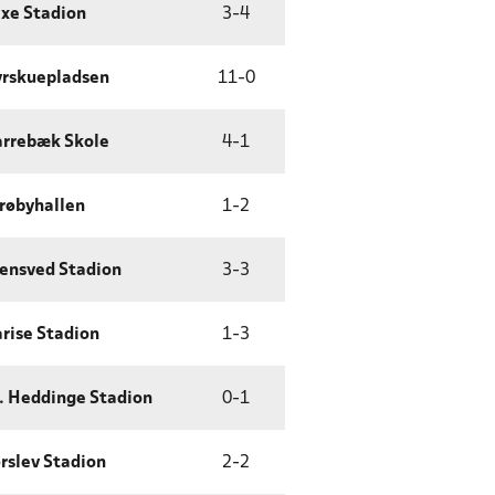
xe Stadion
3
-
4
rskuepladsen
11
-
0
rrebæk Skole
4
-
1
røbyhallen
1
-
2
ensved Stadion
3
-
3
rise Stadion
1
-
3
. Heddinge Stadion
0
-
1
rslev Stadion
2
-
2