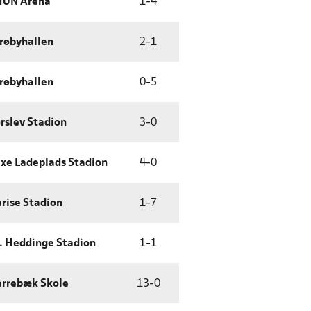
HUN Arena
1
-
4
røbyhallen
2
-
1
røbyhallen
0
-
5
rslev Stadion
3
-
0
xe Ladeplads Stadion
4
-
0
rise Stadion
1
-
7
. Heddinge Stadion
1
-
1
rrebæk Skole
13
-
0