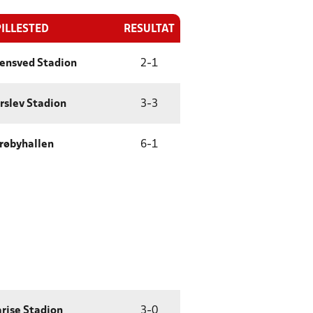
PILLESTED
RESULTAT
ensved Stadion
2
-
1
rslev Stadion
3
-
3
røbyhallen
6
-
1
rise Stadion
3
-
0