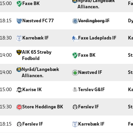
Nyråd/Langebæk
15:00
Faxe BK
Fa
Alliancen.
18:15
Næstved FC 77
Vordingborg IF
Dy
18:30
Karrebæk IF
Faxe Ladeplads IF
Ka
AIK 65 Strøby
14:00
Faxe BK
St
Fodbold
Nyråd/Langebæk
14:00
Næstved IF
St
Alliancen.
15:00
Karise IK
Terslev G&IF
Ka
15:30
Store Heddinge BK
Førslev IF
St
18:15
Førslev IF
Karrebæk IF
Fø