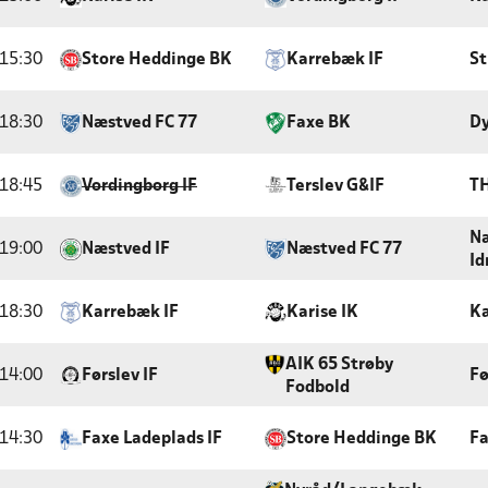
15:30
Store Heddinge BK
Karrebæk IF
St
18:30
Næstved FC 77
Faxe BK
Dy
18:45
Vordingborg IF
Terslev G&IF
T
Næ
19:00
Næstved IF
Næstved FC 77
Id
18:30
Karrebæk IF
Karise IK
Ka
AIK 65 Strøby
14:00
Førslev IF
Fø
Fodbold
14:30
Faxe Ladeplads IF
Store Heddinge BK
Fa