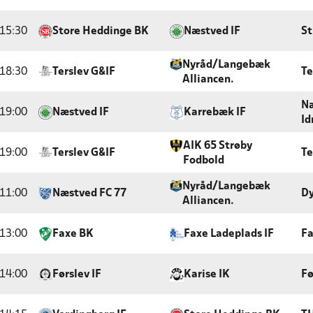
15:30
Store Heddinge BK
Næstved IF
St
Nyråd/Langebæk
18:30
Terslev G&IF
Te
Alliancen.
Næ
19:00
Næstved IF
Karrebæk IF
Id
AIK 65 Strøby
19:00
Terslev G&IF
Te
Fodbold
Nyråd/Langebæk
11:00
Næstved FC 77
Dy
Alliancen.
13:00
Faxe BK
Faxe Ladeplads IF
Fa
14:00
Førslev IF
Karise IK
Fø