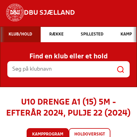
DBU SJÆLLAND
Hvad vil du søge efter?
KLUB/HOLD
RÆKKE
SPILLESTED
KAMP
INDHOLD OG NYHEDER
Find en klub eller et hold
STILLINGER, RESULTATER, KLUBBER OG
HOLD
U10 DRENGE A1 (15) 5M -
EFTERÅR 2024, PULJE 22 (2024)
KAMPPROGRAM
HOLDOVERSIGT