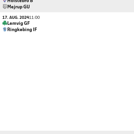
Holstebro B
Mejrup GU
17. AUG. 2024
11:00
Lemvig GF
Ringkøbing IF