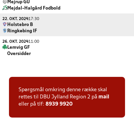
Mejrup GU
Mejdal-Halgård Fodbold
22. OKT. 2024
17:30
Holstebro B
Ringkøbing IF
26. OKT. 2024
11:00
Lemvig GF
Oversidder
Spørgsmål omkring denne række skal
rettes til DBU Jylland Region 2 på
mail
eller på tlf:
8939 9920