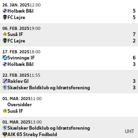
26. JAN. 2025
12:00
Holbæk B&I
5
FC Lejre
5
06. FEB. 2025
19:00
Suså IF
7
FC Lejre
2
17. FEB. 2025
18:00
Svinninge IF
6
Holbæk B&I
3
22. FEB. 2025
11:55
Raklev GI
3
Skælskør Boldklub og Idrætsforening
3
01. MAR. 2025
11:00
Oversidder
Suså IF
01. MAR. 2025
13:00
Skælskør Boldklub og Idrætsforening
UHT
AIK 65 Strøby Fodbold