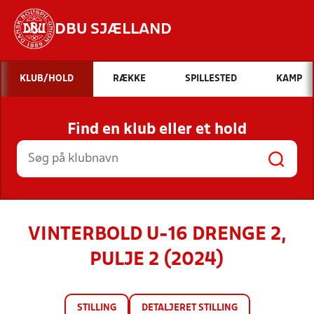
DBU SJÆLLAND
Hvad vil du søge efter?
KLUB/HOLD
RÆKKE
SPILLESTED
KAMP
INDHOLD OG NYHEDER
Find en klub eller et hold
STILLINGER, RESULTATER, KLUBBER OG
HOLD
VINTERBOLD U-16 DRENGE 2,
PULJE 2 (2024)
STILLING
DETALJERET STILLING