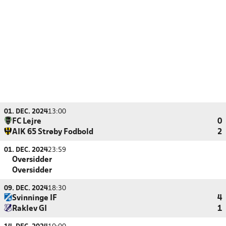
01. DEC. 2024
13:00
FC Lejre
0
AIK 65 Strøby Fodbold
2
01. DEC. 2024
23:59
Oversidder
Oversidder
09. DEC. 2024
18:30
Svinninge IF
4
Raklev GI
1