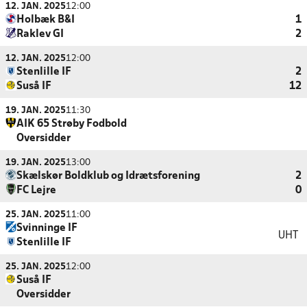
12. JAN. 2025
12:00
Holbæk B&I
1
Raklev GI
2
12. JAN. 2025
12:00
Stenlille IF
2
Suså IF
12
19. JAN. 2025
11:30
AIK 65 Strøby Fodbold
Oversidder
19. JAN. 2025
13:00
Skælskør Boldklub og Idrætsforening
2
FC Lejre
0
25. JAN. 2025
11:00
Svinninge IF
UHT
Stenlille IF
25. JAN. 2025
12:00
Suså IF
Oversidder