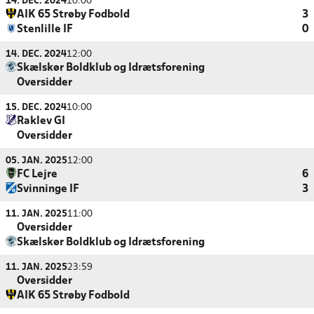
14. DEC. 2024
10:00
AIK 65 Strøby Fodbold
3
Stenlille IF
0
14. DEC. 2024
12:00
Skælskør Boldklub og Idrætsforening
Oversidder
15. DEC. 2024
10:00
Raklev GI
Oversidder
05. JAN. 2025
12:00
FC Lejre
6
Svinninge IF
3
11. JAN. 2025
11:00
Oversidder
Skælskør Boldklub og Idrætsforening
11. JAN. 2025
23:59
Oversidder
AIK 65 Strøby Fodbold