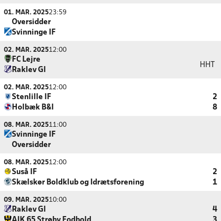
01. MAR. 2025
23:59
Oversidder
Svinninge IF
02. MAR. 2025
12:00
FC Lejre
HHT
Raklev GI
02. MAR. 2025
12:00
Stenlille IF
2
Holbæk B&I
8
08. MAR. 2025
11:00
Svinninge IF
Oversidder
08. MAR. 2025
12:00
Suså IF
2
Skælskør Boldklub og Idrætsforening
1
09. MAR. 2025
10:00
Raklev GI
4
AIK 65 Strøby Fodbold
3