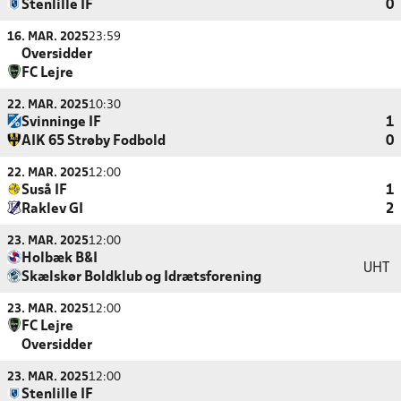
Stenlille IF
0
16. MAR. 2025
23:59
Oversidder
FC Lejre
22. MAR. 2025
10:30
Svinninge IF
1
AIK 65 Strøby Fodbold
0
22. MAR. 2025
12:00
Suså IF
1
Raklev GI
2
23. MAR. 2025
12:00
Holbæk B&I
UHT
Skælskør Boldklub og Idrætsforening
23. MAR. 2025
12:00
FC Lejre
Oversidder
23. MAR. 2025
12:00
Stenlille IF