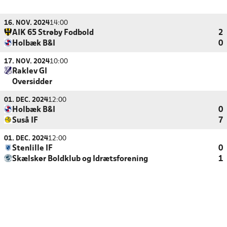
16. NOV. 2024
14:00
AIK 65 Strøby Fodbold
2
Holbæk B&I
0
17. NOV. 2024
10:00
Raklev GI
Oversidder
01. DEC. 2024
12:00
Holbæk B&I
0
Suså IF
7
01. DEC. 2024
12:00
Stenlille IF
0
Skælskør Boldklub og Idrætsforening
1