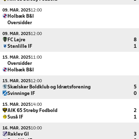
09. MAR. 2025
12:00
Holbæk B&I
Oversidder
09. MAR. 2025
12:00
FC Lejre
8
Stenlille IF
1
15. MAR. 2025
11:00
Oversidder
Holbæk B&I
15. MAR. 2025
12:00
Skælskør Boldklub og Idrætsforening
5
Svinninge IF
0
15. MAR. 2025
14:00
AIK 65 Strøby Fodbold
2
Suså IF
1
16. MAR. 2025
10:00
Raklev GI
3